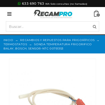
633 690 763
WA Solo consultas (no llamadas)
0
INICIO
→
RECAMBIOS Y REPUESTOS PARA FRIGORÍFICOS
→
TERMOSTATOS
→
SONDA TEMPERATURA FRIGORIFICO
BALAY, BOSCH, SENSOR-NTC 00751353