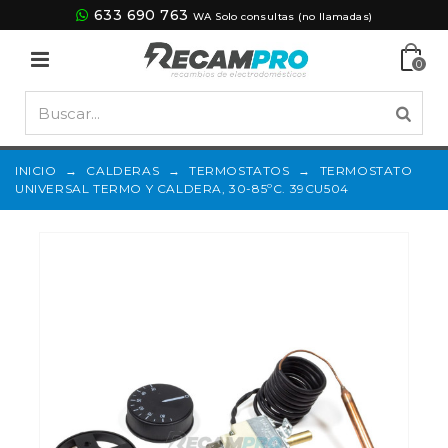
633 690 763
WA Solo consultas (no llamadas)
0
INICIO
→
CALDERAS
→
TERMOSTATOS
→
TERMOSTATO
UNIVERSAL TERMO Y CALDERA, 30-85ºC. 39CU504