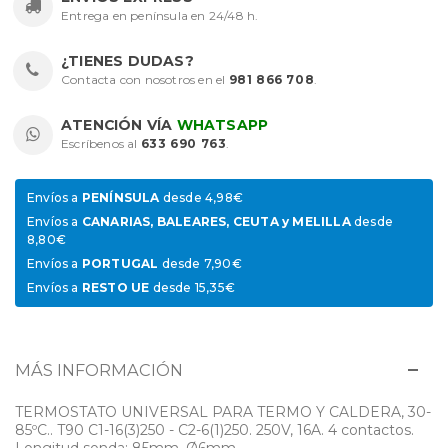
Entrega en península en 24/48 h.
¿TIENES DUDAS?
Contacta con nosotros en el
981 866 708
.
ATENCIÓN VÍA
WHATSAPP
Escríbenos al
633 690 763
.
Envíos a
PENÍNSULA
desde 4,98€
Envíos a
CANARIAS, BALEARES, CEUTA y MELILLA
desde
8,80€
Envíos a
PORTUGAL
desde 7,90€
Envíos a
RESTO UE
desde 15,35€
MÁS INFORMACIÓN
TERMOSTATO UNIVERSAL PARA TERMO Y CALDERA, 30-
85ºC.. T90 C1-16(3)250 - C2-6(1)250. 250V, 16A. 4 contactos.