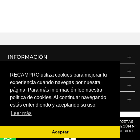
INFORMACIÓN
CATÁLOGO
RECAMPRO utiliza cookies para mejorar tu
experiencia cuando navegas por nuestra
MI CUENTA
página. Para más información lee nuestra
política de cookies. Al continuar navegando
CONTÁCTANOS
estás entendiendo y aceptando su uso.
Leer más
© RECAMPRO. Todos los derechos reservados.
AVISO
: RECORDAMOS QUE MÓDULOS, PROGRAMADORES Y TARJETAS
ELECTRÓNICAS DENTRO DEL MISMO MODELO PUEDEN VARIAR SEGÚN Nº
DE SERIE O VERSIÓN. CONSÚLTANOS ANTES DE REALIZAR UN PEDIDO.
Aceptar