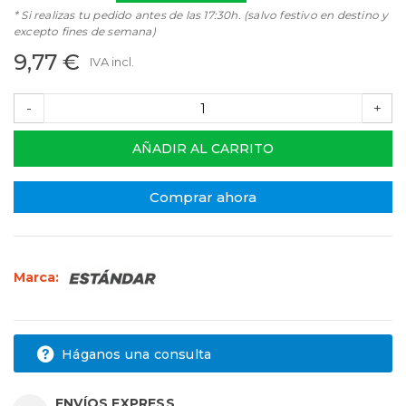
* Si realizas tu pedido antes de las 17:30h. (salvo festivo en destino y
excepto fines de semana)
9,77 €
IVA incl.
-
+
AÑADIR AL CARRITO
Comprar ahora
Marca:
Háganos una consulta
ENVÍOS EXPRESS