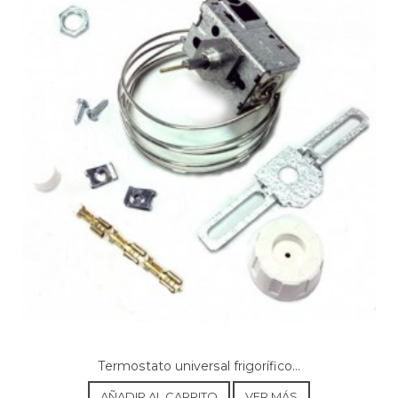
AHMA, 7512720013 CN450A+ AHMA _ FINLANDA
(K5225-HC)
AHMA, CN450A PLUS
AHMA, CN510A PLUS
AHMA, CN565A PLUS
AHMA, D5240-HC
AHMA, K5225-HC
AHMA, K5270-HC
AHMA, K6330-HC
AHMA, LN371A PLUS
AHMA, S5150-HC
AKAI, ARF186/340
AKAI, ARF186/340S
AKAI, K5270-HC
AKAI, K6330-HC
ALIEN, 7500420017 BA-668 ALIEN _ HUNGARY
(KS32A1)
ALIEN, 7500420022 BA-3_20C ALIEN _ HUNGARY
(KS32A1)
ALIEN, 7500420045 BA-668 ALIEN _ HUNGARY
(KS32A1L)
Termostato universal frigorífico...
ALIEN, 7503020009 BA-2_40 ALIEN _ HUNGARY
(RD24.1)
AÑADIR AL CARRITO
VER MÁS