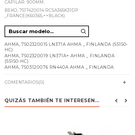
CAPILAR: 900MM.
BEKO, 7517420014 RCSA365K31DP
_FRANCE(K60365,++BLACK)
AHMA, 7502320015 LN371A AHMA _ FINLANDA (S5150-
HC)
AHMA, 7502320019 LN371A+ AHMA _ FINLANDA
(S5150-HC)
AHMA, 7503120076 RN440A AHMA _ FINLANDA
(D5240-HC)
AHMA, 7506620029 CN510A AHMA _ FINLANDA
COMENTARIOS(0)
(K5270-HC)
AHMA, 7506620044 CN510A+ AHMA _ FINLANDA
(K5270-HC)
QUIZÁS TAMBIÉN TE INTERESEN...
AHMA, 7508520049 CN565A AHMA _ FINLANDA
(K6330-HC)
AHMA, 7508520124 CN565A+ AHMA_ FINLAND (K6330-
HC)
AHMA, 7512720005 CN450A AHMA _ FINLANDA (K5225-
HC)