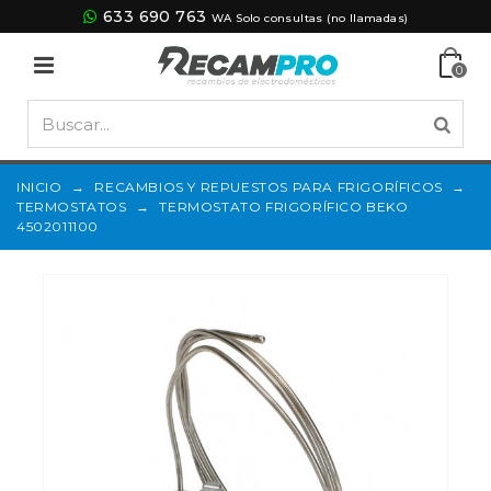
633 690 763
WA Solo consultas (no llamadas)
0
INICIO
→
RECAMBIOS Y REPUESTOS PARA FRIGORÍFICOS
→
TERMOSTATOS
→
TERMOSTATO FRIGORÍFICO BEKO
4502011100