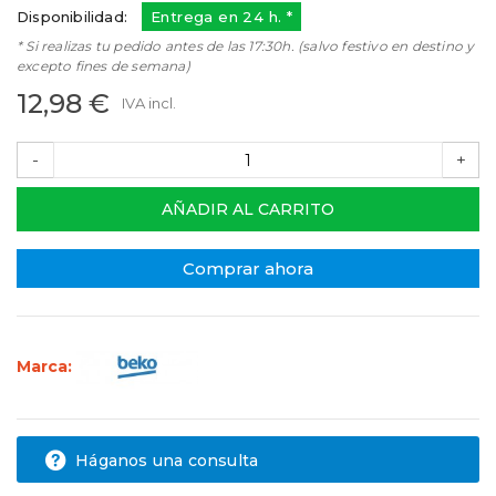
Disponibilidad:
Entrega en 24 h. *
* Si realizas tu pedido antes de las 17:30h. (salvo festivo en destino y
excepto fines de semana)
12,98 €
IVA incl.
-
+
AÑADIR AL CARRITO
Comprar ahora
Marca:
Háganos una consulta