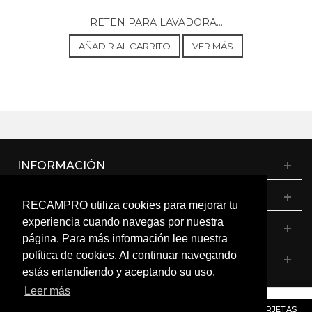
RETEN PARA LAVADORA...
AÑADIR AL CARRITO
VER MÁS
INFORMACIÓN
CATÁLOGO
RECAMPRO utiliza cookies para mejorar tu
experiencia cuando navegas por nuestra
MI CUENTA
página. Para más información lee nuestra
política de cookies. Al continuar navegando
CONTÁCTANOS
estás entendiendo y aceptando su uso.
Leer más
© RECAMPRO. Todos los derechos reservados.
AVISO
: RECORDAMOS QUE MÓDULOS, PROGRAMADORES Y TARJETAS