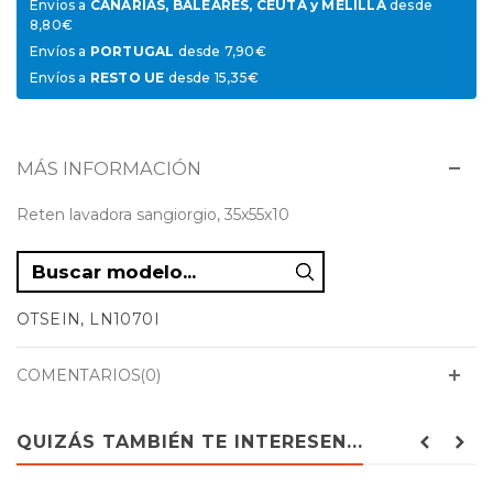
Envíos a
CANARIAS, BALEARES, CEUTA y MELILLA
desde
8,80€
Envíos a
PORTUGAL
desde 7,90€
Envíos a
RESTO UE
desde 15,35€
MÁS INFORMACIÓN
Reten lavadora sangiorgio, 35x55x10
OTSEIN, LN1070I
COMENTARIOS(0)
QUIZÁS TAMBIÉN TE INTERESEN...