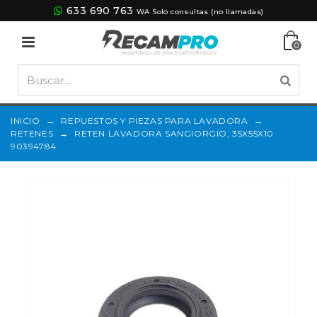
633 690 763
WA Solo consultas (no llamadas)
0
INICIO
→
REPUESTOS Y PIEZAS PARA LAVADORA
→
RETENES
→
RETEN LAVADORA SANGIORGIO, 35X55X10
90394784