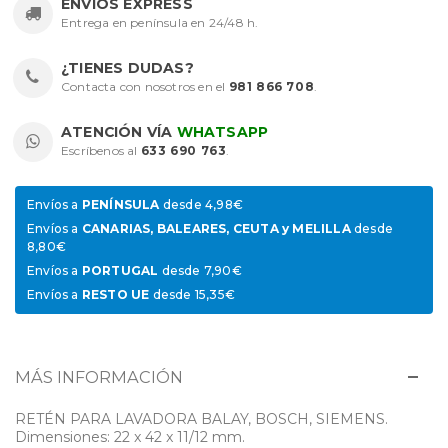
ENVÍOS EXPRESS
Entrega en península en 24/48 h.
¿TIENES DUDAS?
Contacta con nosotros en el
981 866 708
.
ATENCIÓN VÍA
WHATSAPP
Escríbenos al
633 690 763
.
Envíos a
PENÍNSULA
desde 4,98€
Envíos a
CANARIAS, BALEARES, CEUTA y MELILLA
desde
8,80€
Envíos a
PORTUGAL
desde 7,90€
Envíos a
RESTO UE
desde 15,35€
MÁS INFORMACIÓN
RETÉN PARA LAVADORA BALAY, BOSCH, SIEMENS.
Dimensiones: 22 x 42 x 11/12 mm.