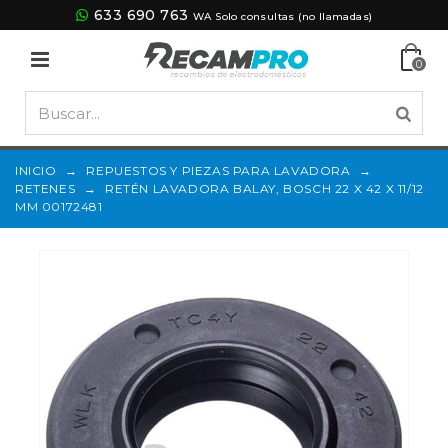
633 690 763
WA Solo consultas (no llamadas)
0
INICIO
→
REPUESTOS Y PIEZAS PARA LAVADORA
→
RETENES
→
RETÉN LAVADORA BALAY, BOSCH 22 X 42 X 11/12
MM 00172481