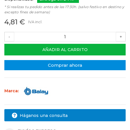
* Si realizas tu pedido antes de las 17:30h. (salvo festivo en destino y
excepto fines de semana)
4,81 €
IVA incl.
-
+
AÑADIR AL CARRITO
Comprar ahora
Marca:
Háganos una consulta