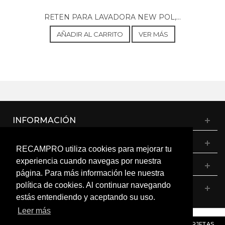
RETEN PARA LAVADORA NEW POL,...
AÑADIR AL CARRITO
VER MÁS
INFORMACIÓN
CATÁLOGO
RECAMPRO utiliza cookies para mejorar tu
experiencia cuando navegas por nuestra
MI CUENTA
página. Para más información lee nuestra
política de cookies. Al continuar navegando
CONTÁCTANOS
estás entendiendo y aceptando su uso.
Leer más
© RECAMPRO. Todos los derechos reservados.
AVISO
: RECORDAMOS QUE MÓDULOS, PROGRAMADORES Y TARJETAS