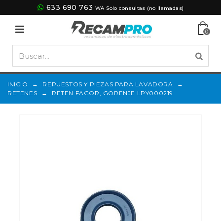
633 690 763
WA Solo consultas (no llamadas)
0
INICIO
→
REPUESTOS Y PIEZAS PARA LAVADORA
→
RETENES
→
RETEN FAGOR, GORENJE LPY000219