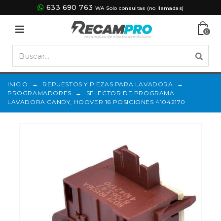
633 690 763
WA Solo consultas (no llamadas)
0
INICIO
→
REPUESTOS Y PIEZAS PARA LAVADORA
→
PROGRAMADORES
→
SELECTOR DE PROGRAMA
LAVADORA CANDY, HOOVER 16 POSICIONES 41042170