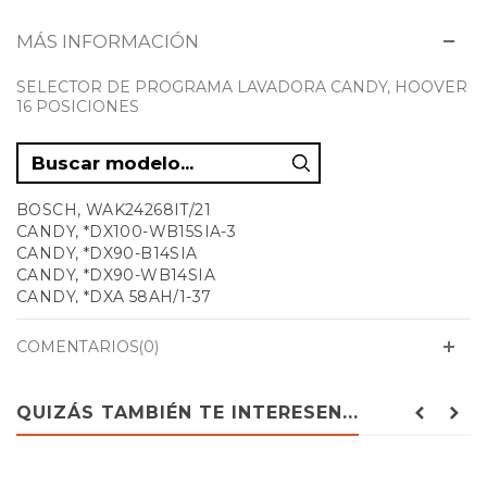
MÁS INFORMACIÓN
SELECTOR DE PROGRAMA LAVADORA CANDY, HOOVER
16 POSICIONES
BOSCH, WAK24268IT/21
CANDY, *DX100-WB15SIA-3
CANDY, *DX90-B14SIA
CANDY, *DX90-WB14SIA
CANDY, *DXA 58AH/1-37
CANDY, *DXA 59AH/1-37
CANDY, *JTL-12074DY4
COMENTARIOS(0)
CANDY, *PTL7105D
CANDY, *PTL7125D
CANDY, *PTL7145D
QUIZÁS TAMBIÉN TE INTERESEN...
CANDY, 31000540 LBAQ1000TMET
CANDY, 31005896 GV 138TWHC3
CANDY, 31006142 GV 1310TWHC3