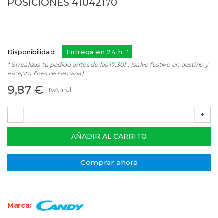
POSICIONES 41042170
Referencias:
41042170
41042170
Disponibilidad:
Entrega en 24 h. *
* Si realizas tu pedido antes de las 17:30h. (salvo festivo en destino y
excepto fines de semana)
9,87 €
IVA incl.
-
+
AÑADIR AL CARRITO
Comprar ahora
Marca: