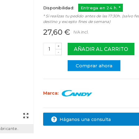
Disponibilidad:
Entrega en 24 h. *
* Si realizas tu pedido antes de las 17:30h. (salvo fe
destino y excepto fines de semana)
27,60 €
IVA incl.
+
AÑADIR AL CARRITO
-
Comprar ahora
Marca:
Háganos una consulta
abricante.