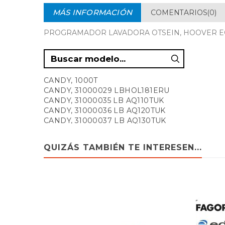
MÁS INFORMACIÓN
COMENTARIOS(0)
PROGRAMADOR LAVADORA OTSEIN, HOOVER EC
CANDY, 1000T
CANDY, 31000029 LBHOL181ERU
CANDY, 31000035 LB AQ110TUK
CANDY, 31000036 LB AQ120TUK
CANDY, 31000037 LB AQ130TUK
CANDY, 31000056 LB CI835 TP
CANDY, 31000063 LBCBE 825TS5
QUIZÁS TAMBIÉN TE INTERESEN...
CANDY, 31000064 LBCSBE840TS5
CANDY, 31000068 LBCTE103TVUN
CANDY, 31000095 LBCTE106TVES
CANDY, 31000096 LBCTE76TES
CANDY, 31000097 LBCTE84TVES
CANDY, 31000103 LBCBE1225TUK
CANDY, 31000108 LB CIT88TCI
CANDY, 31000148 LB CN 80 T