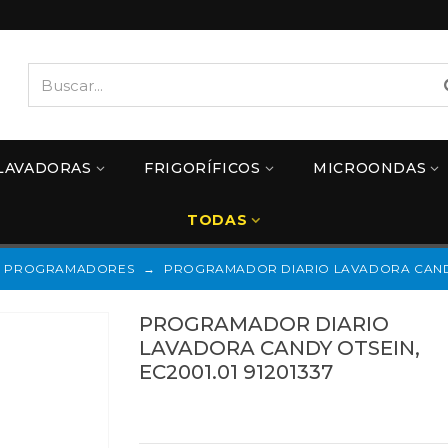
LAVADORAS
FRIGORÍFICOS
MICROONDAS
TODAS
PROGRAMADORES
→
PROGRAMADOR DIARIO LAVADORA CANDY O
PROGRAMADOR DIARIO
LAVADORA CANDY OTSEIN,
EC2001.01 91201337
Referencias:
91201337
01CY0036