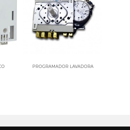
CO
PROGRAMADOR LAVADORA
MÓDUL
FAGOR...