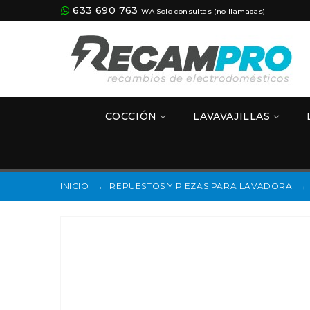
633 690 763
WA Solo consultas (no llamadas)
COCCIÓN
LAVAVAJILLAS
INICIO
→
REPUESTOS Y PIEZAS PARA LAVADORA
→