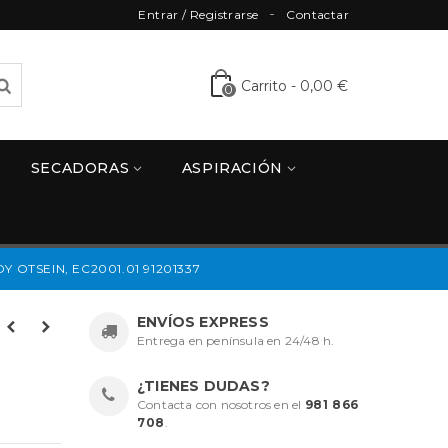
Entrar / Registrarse
Contactar
Carrito
-
0,00 €
0
SECADORAS
ASPIRACIÓN
TSEIN, EC2001.01 91201337
ENVÍOS EXPRESS
Entrega en península en 24/48 h.
¿TIENES DUDAS?
Contacta con nosotros en el
981 866
708
.