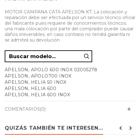
MOTOR CAMPANA CATA APELSON K7. La colocación y
reparación debe ser efectuada por un servicio técnico oficial
del fabricante pues requiere de conocimientos técnicos.
una mala colocación por parte del comprador puede causar
daños irreversibles. en caso contrario no tendrá garantía ni
se admitirá su devolución
APELSON, APOLO 600 INOX 02005278
APELSON, APOLO700 INOX
APELSON, HELIA 50 INOX
APELSON, HELIA 600
APELSON, HELIA 600 INOX
APELSON, HELIA 600 INOX 02061378
APELSON, HELIA-600 INOX
COMENTARIOS(0)
APELSON, HELIA600 INOX
APELSON, HELIA600INOX
APELSON, HELIA700INOX
QUIZÁS TAMBIÉN TE INTERESEN...
APELSON, TALIA 900 INOX
APELSON, TALIA600INOX