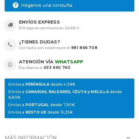
Háganos una consulta
ENVÍOS EXPRESS
Entrega en península en 24/48 h.
¿TIENES DUDAS?
Contacta con nosotros en el
981 866 708
.
ATENCIÓN VÍA
WHATSAPP
Escríbenos al
633 690 763
.
Envíos a
PENÍNSULA
desde 4,98€
Envíos a
CANARIAS, BALEARES, CEUTA y MELILLA
desde
8,80€
Envíos a
PORTUGAL
desde 7,90€
Envíos a
RESTO UE
desde 15,35€
MÁS INFORMACIÓN