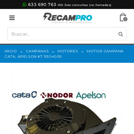
633 690 763
WA Solo consultas (no llamadas)
0
INICIO
→
CAMPANAS
→
MOTORES
→
MOTOR CAMPANA
CATA, APELSON K7 15104005