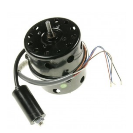
APELSON, TALLA700INOX
CATA, 02061005 VN-600 WH
CATA, 02061305 VN-600 INOX/A
CATA, 02061305 VN-600 INOX/B
CATA, 02063305 VN-900 INOX
CATA, CHK60SS 01701123150
CATA, CHK60SSR1 01701123150
CATA, GCHEP60SS
CATA, HELIA 600 842224802 02061378
CATA, HELIA 600 BLANCA
CATA, HELIA 600 INOX
CATA, HELIA 700 INOX
CATA, HELIA 900 BLANCA
CATA, HELIA 900 INOX
CATA, UBGCLED60SS
CATA, VN-900 INOX
COOKE-LEWIS, CLCH60SS-LED
ECRON, CND600X 10996247
LAMONA, HJA2450
NODOR, K-60 INOX
NODOR, K-70 INOX
NODOR, K-70 INOX 7987