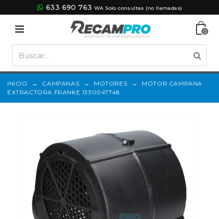
633 690 763
WA Solo consultas (no llamadas)
0
INICIO
→
CAMPANAS
→
MOTORES
→
MOTOR CAMPANA
EXTRACTORA FRANKE 1330047748