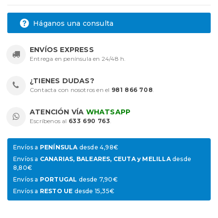
Háganos una consulta
ENVÍOS EXPRESS
Entrega en península en 24/48 h.
¿TIENES DUDAS?
Contacta con nosotros en el
981 866 708
.
ATENCIÓN VÍA
WHATSAPP
Escríbenos al
633 690 763
.
Envíos a
PENÍNSULA
desde 4,98€
Envíos a
CANARIAS, BALEARES, CEUTA y MELILLA
desde
8,80€
Envíos a
PORTUGAL
desde 7,90€
Envíos a
RESTO UE
desde 15,35€