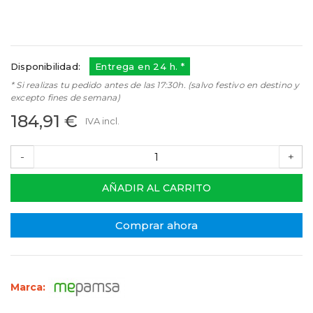
1330047748
Referencias:
133.0047.748
1330047748
Disponibilidad:
Entrega en 24 h. *
* Si realizas tu pedido antes de las 17:30h. (salvo festivo en destino y
excepto fines de semana)
184,91 €
IVA incl.
-
+
AÑADIR AL CARRITO
Comprar ahora
Marca: