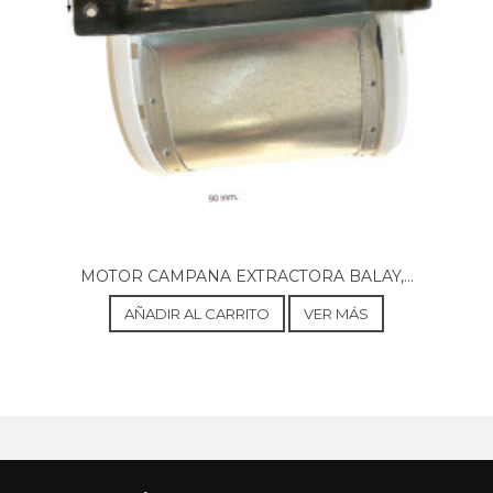
FABER, 110.0050.559 - HIDE I AGO SALMARANI
FABER, 110.0059.563 - HIDE N A90 SALNAR ANI
FABER, 110.0059 .568 - HIDE X A120 SALVARANI
FABER, 110.0061.704 - STILO ADVANCE EGS AL ADO
FB EXP
FABER, 110.0067.891 - DROP EGS RDE ALB
FABER, 110.0067.892 - DROP EG8 BKI A48
FABER, 110.0067.924 - BOS EGS S A75 ACTIVE.
FABER, 110.0072.390 - ORIZZONTE N/V A60 LOGIC FE
EXP
FABER, 110.0073.025 - HYBRID - KLIMA I A90 (SET)
FABER, 110.0073.026 - HYBRID - KLIMAX A120 (SET)
MOTOR CAMPANA EXTRACTORA BALAY,...
FABER, 110.0073.203 - HYBRID - KLINA BE A120 (SET)
FABER, 110.0073.205 - ORIZZONTE PLUS EG8 X A90
AÑADIR AL CARRITO
VER MÁS
ACTINE
FABER, 110.0073.207 - ORIZZONTE PLUS EG8 3 A60
ACTIVE
FABER, 110.0073.208 - ORIZZONTE PLUS EGB I/VBEL
A90 LOCI
FABER, 110.0073.210 - MADISON SP EGB IN ADO
FABER, 110.0075.315 - STILNOVO N A60 SCAVOLINI
FABER, 110.0075.316 - STILNOVO N A90 SCAVOLINI
FABER, 110.0075.317 - STILNOVO I A120 SCAVOLI