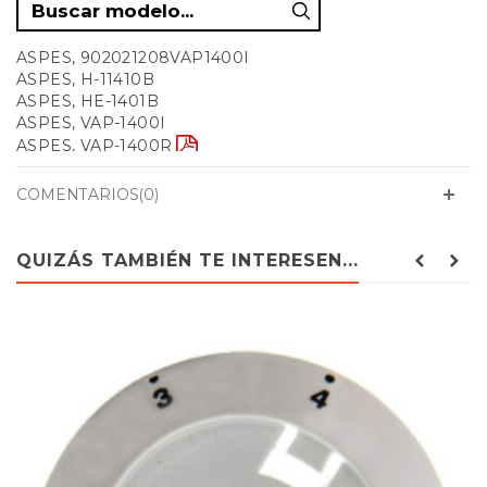
ASPES, 902021208VAP1400I
ASPES, H-11410B
ASPES, HE-1401B
ASPES, VAP-1400I
ASPES, VAP-1400R
ASPES, VAP1400I902021208
ASPES, VPA40B
COMENTARIOS(0)
FAGOR, 2FP-5GLSXBUT
FAGOR, 2FP5GLSXBUT902013912
FAGOR, 2H-411
QUIZÁS TAMBIÉN TE INTERESEN...
FAGOR, 2H-425DB
FAGOR, 2H425DB901013503
FAGOR, 2VFP-400X
FAGOR, 9010135032H425DB
FAGOR, 9020139122FP5GLSXBUT