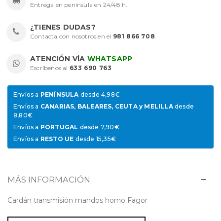
Entrega en península en 24/48 h.
¿TIENES DUDAS?
Contacta con nosotros en el
981 866 708
.
ATENCIÓN VÍA
WHATSAPP
Escríbenos al
633 690 763
.
Envíos a
PENÍNSULA
desde 4,98€
Envíos a
CANARIAS, BALEARES, CEUTA y MELILLA
desde
8,80€
Envíos a
PORTUGAL
desde 7,90€
Envíos a
RESTO UE
desde 15,35€
MÁS INFORMACIÓN
Cardán transmisión mandos horno Fagor