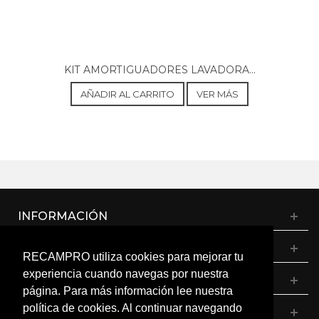
KIT AMORTIGUADORES LAVADORA...
AÑADIR AL CARRITO
VER MÁS
INFORMACIÓN
CATÁLOGO
RECAMPRO utiliza cookies para mejorar tu
experiencia cuando navegas por nuestra
MI CUENTA
página. Para más información lee nuestra
política de cookies. Al continuar navegando
CONTÁCTANOS