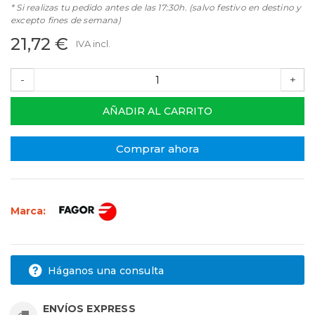
* Si realizas tu pedido antes de las 17:30h. (salvo festivo en destino y
excepto fines de semana)
21,72 €
IVA incl.
-
+
AÑADIR AL CARRITO
Comprar ahora
Marca:
Háganos una consulta
ENVÍOS EXPRESS