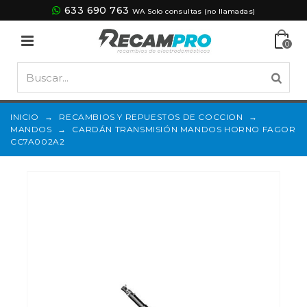
633 690 763
WA Solo consultas (no llamadas)
0
INICIO
→
RECAMBIOS Y REPUESTOS DE COCCION
→
MANDOS
→
CARDÁN TRANSMISIÓN MANDOS HORNO FAGOR
CC7A002A2