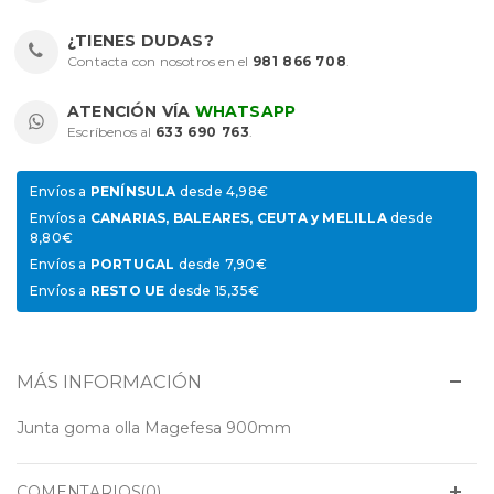
¿TIENES DUDAS?
Contacta con nosotros en el
981 866 708
.
ATENCIÓN VÍA
WHATSAPP
Escríbenos al
633 690 763
.
Envíos a
PENÍNSULA
desde 4,98€
Envíos a
CANARIAS, BALEARES, CEUTA y MELILLA
desde
8,80€
Envíos a
PORTUGAL
desde 7,90€
Envíos a
RESTO UE
desde 15,35€
MÁS INFORMACIÓN
Junta goma olla Magefesa 900mm
COMENTARIOS(0)