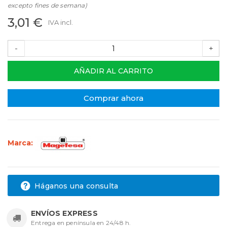
excepto fines de semana)
3,01 €
IVA incl.
-
+
AÑADIR AL CARRITO
Comprar ahora
Marca:
Háganos una consulta
ENVÍOS EXPRESS
Entrega en península en 24/48 h.