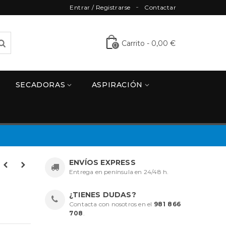
Entrar / Registrarse
Contactar
Carrito
-
0,00 €
0
SECADORAS
ASPIRACIÓN
ENVÍOS EXPRESS
Entrega en península en 24/48 h.
¿TIENES DUDAS?
Contacta con nosotros en el
981 866
708
.