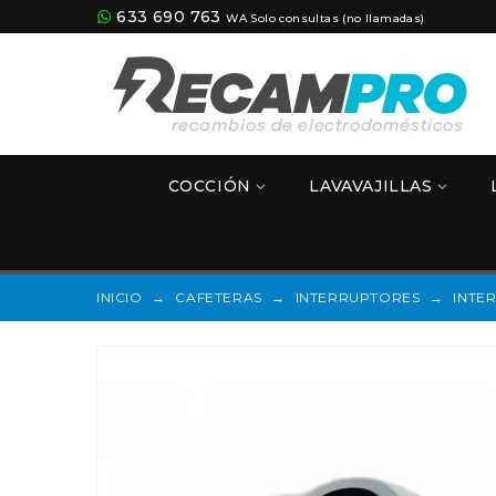
633 690 763
WA Solo consultas (no llamadas)
COCCIÓN
LAVAVAJILLAS
INICIO
→
CAFETERAS
→
INTERRUPTORES
→
INTE