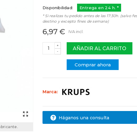
Disponibilidad:
Entrega en 24 h. *
* Si realizas tu pedido antes de las 17:30h. (salvo fe
destino y excepto fines de semana)
6,97 €
IVA incl.
+
AÑADIR AL CARRITO
-
Comprar ahora
Marca:
Háganos una consulta
abricante.