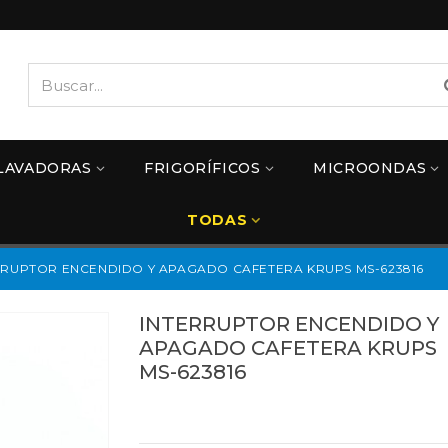
LAVADORAS
FRIGORÍFICOS
MICROONDAS
TODAS
RRUPTOR ENCENDIDO Y APAGADO CAFETERA KRUPS MS-623816
INTERRUPTOR ENCENDIDO Y
APAGADO CAFETERA KRUPS
MS-623816
Referencias:
MS-623816
MS-623816