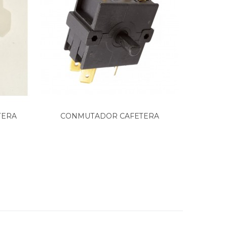
TERA
CONMUTADOR CAFETERA
BOTÓN O
BIFINETT,...