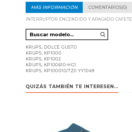
MÁS INFORMACIÓN
COMENTARIOS(0)
INTERRUPTOR ENCENDIDO Y APAGADO CAFET
KRUPS, DOLCE GUSTO
KRUPS, KP1000
KRUPS, KP1002
KRUPS, KP100610-HG1
KRUPS, KP100010/7Z0 YY1049
KRUPS, KP100610/7Z0 8000033965
KRUPS, KP350110/7Z1
QUIZÁS TAMBIÉN TE INTERESEN...
KRUPS, KP350110/HG1
KRUPS, KP350B10/7Z1
KRUPS, KP350B10/HG1