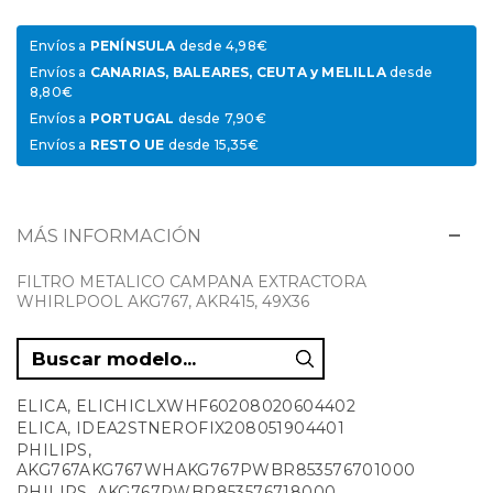
Envíos a
PENÍNSULA
desde 4,98€
Envíos a
CANARIAS, BALEARES, CEUTA y MELILLA
desde
8,80€
Envíos a
PORTUGAL
desde 7,90€
Envíos a
RESTO UE
desde 15,35€
MÁS INFORMACIÓN
FILTRO METALICO CAMPANA EXTRACTORA
WHIRLPOOL AKG767, AKR415, 49X36
ELICA, ELICHICLXWHF60208020604402
ELICA, IDEA2STNEROFIX208051904401
PHILIPS,
AKG767AKG767WHAKG767PWBR853576701000
PHILIPS, AKG767PWBR853576718000