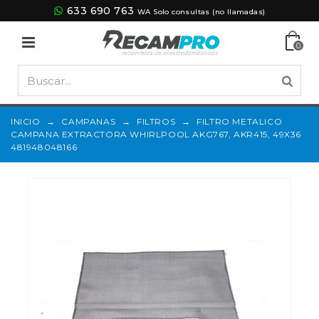
633 690 763
WA Solo consultas (no llamadas)
0
INICIO
→
CAMPANAS
→
FILTROS
→
FILTRO METALICO
CAMPANA EXTRACTORA WHIRLPOOL AKG767, AKR415, 49X36
481948048166