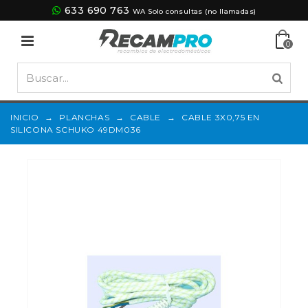
633 690 763
WA Solo consultas (no llamadas)
0
INICIO
→
PLANCHAS
→
CABLE
→
CABLE 3X0,75 EN
SILICONA SCHUKO 49DM036