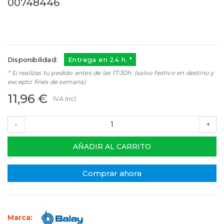
00748446
00748446
Referencias:
35BY0132
00748446
Disponibilidad:
Entrega en 24 h. *
* Si realizas tu pedido antes de las 17:30h. (salvo festivo en destino y
excepto fines de semana)
11,96 €
IVA incl.
-
+
AÑADIR AL CARRITO
Comprar ahora
Marca: