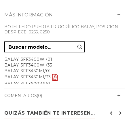
MÁS INFORMACIÓN
BOTELLERO PUERTA FRIGORÍFICO BALAY, POSICION
DESPIECE: 0255, 0250
BALAY, 3FF3400WI/01
BALAY, 3FF3400WI/33
BALAY, 3FF3450MI/01
BALAY, 3FF3450MI/33
BALAY, 3FF3600WI/01
BALAY, 3FF3600WI/33
BALAY, 3FF3660XE/01
COMENTARIOS(0)
BALAY, 3FF3660XE/33
BALAY, 3FFB3402/06
QUIZÁS TAMBIÉN TE INTERESEN...
BALAY, 3FFB3402/09
BALAY, 3FFB3402/22
BALAY, 3FFB3421/01