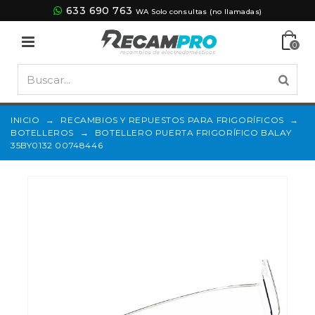
633 690 763
WA Solo consultas (no llamadas)
0
INICIO
→
RECAMBIOS Y REPUESTOS PARA FRIGORÍFICOS
→
BOTELLEROS
→
BOTELLERO PUERTA FRIGORÍFICO BALAY
35BY0132 00748446