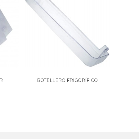
R
BOTELLERO FRIGORÍFICO
Barand
WHIRLPOOL...