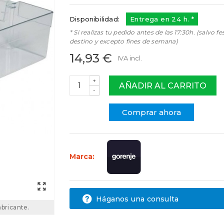
Disponibilidad:
Entrega en 24 h. *
* Si realizas tu pedido antes de las 17:30h. (salvo fe
destino y excepto fines de semana)
14,93 €
IVA incl.
+
AÑADIR AL CARRITO
-
Comprar ahora
Marca:
Háganos una consulta
abricante.