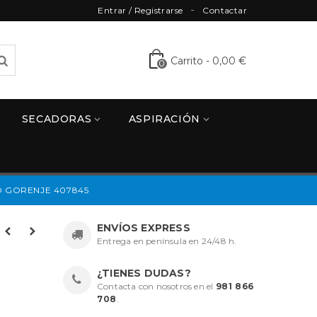
Entrar / Registrarse
Contactar
Carrito
-
0,00 €
0
SECADORAS
ASPIRACIÓN
O GORENJE 407845
ENVÍOS EXPRESS
Entrega en península en 24/48 h.
¿TIENES DUDAS?
Contacta con nosotros en el
981 866
708
.