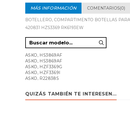
MÁS INFORMACIÓN
COMENTARIOS(0)
BOTELLERO, COMPARTIMENTO BOTELLAS PARA 
420831 HZS3369 RK6193EW
ASKO, HS3869AF
ASKO, HS3869AF
ASKO, HZF3369G
ASKO, HZF3369I
ASKO, R22838S
ASKO, R22838S
ASKO, R22838W
QUIZÁS TAMBIÉN TE INTERESEN...
ASKO, R22838W
ASKO, R2283B
ASKO, R2283S
ASKO, R2283W
ASKO, RF2283S
ASKO, RF2283W