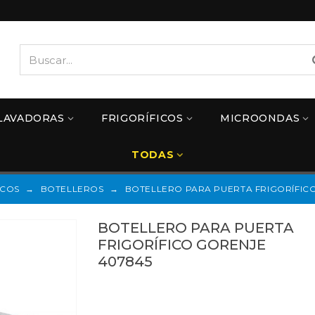
LAVADORAS
FRIGORÍFICOS
MICROONDAS
TODAS
ICOS
→
BOTELLEROS
→
BOTELLERO PARA PUERTA FRIGORÍFIC
BOTELLERO PARA PUERTA
FRIGORÍFICO GORENJE
407845
407845
Referencias:
422779
407845