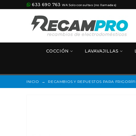
633 690 763
WA Solo consultas (no llamadas)
COCCIÓN
LAVAVAJILLAS
INICIO
→
RECAMBIOS Y REPUESTOS PARA FRIGORÍF