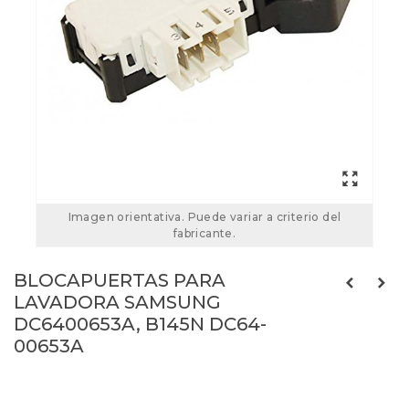
Imagen orientativa. Puede variar a criterio del
fabricante.
BLOCAPUERTAS PARA
LAVADORA SAMSUNG
DC6400653A, B145N DC64-
00653A
DC64-00653A
Referencias:
4055177051
68SA0005