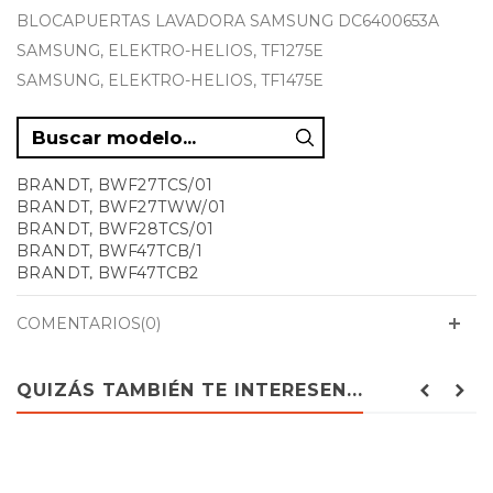
BLOCAPUERTAS LAVADORA SAMSUNG DC6400653A
SAMSUNG, ELEKTRO-HELIOS, TF1275E
SAMSUNG, ELEKTRO-HELIOS, TF1475E
BRANDT, BWF27TCS/01
BRANDT, BWF27TWW/01
BRANDT, BWF28TCS/01
BRANDT, BWF47TCB/1
BRANDT, BWF47TCB2
BRANDT, BWF47TCS/01
BRANDT, BWF47TCS2
COMENTARIOS(0)
BRANDT, BWF47TCW
BRANDT, BWF47TWW
BRANDT, BWF48TB
QUIZÁS TAMBIÉN TE INTERESEN...
BRANDT, BWF48TCW
BRANDT, BWF48TCW/B
BRANDT, BWF48TCW1
BRANDT, BWF48TR