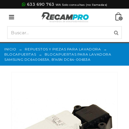
633 690 763
WA Solo consultas (no llamadas)
0
INICIO
→
REPUESTOS Y PIEZAS PARA LAVADORA
→
BLOCAPUERTAS
→
BLOCAPUERTAS PARA LAVADORA
SAMSUNG DC6400653A, B145N DC64-00653A