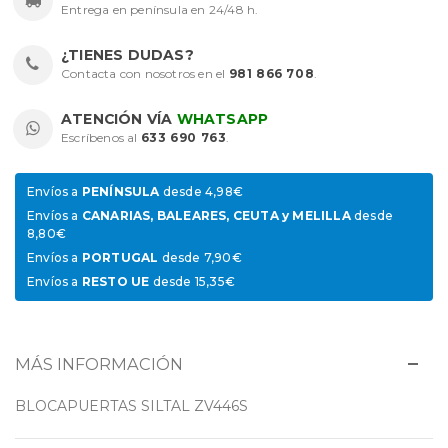
Entrega en península en 24/48 h.
¿TIENES DUDAS?
Contacta con nosotros en el
981 866 708
.
ATENCIÓN VÍA
WHATSAPP
Escríbenos al
633 690 763
.
Envíos a
PENÍNSULA
desde 4,98€
Envíos a
CANARIAS, BALEARES, CEUTA y MELILLA
desde
8,80€
Envíos a
PORTUGAL
desde 7,90€
Envíos a
RESTO UE
desde 15,35€
MÁS INFORMACIÓN
BLOCAPUERTAS SILTAL ZV446S