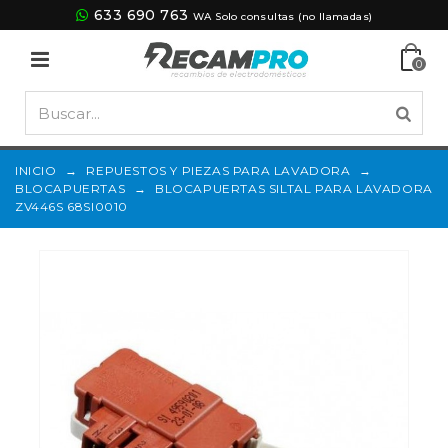
633 690 763
WA Solo consultas (no llamadas)
0
INICIO
→
REPUESTOS Y PIEZAS PARA LAVADORA
→
BLOCAPUERTAS
→
BLOCAPUERTAS SILTAL PARA LAVADORA
ZV446S 68SI0010