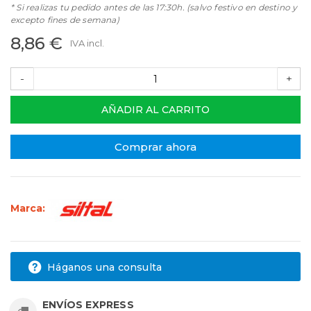
* Si realizas tu pedido antes de las 17:30h. (salvo festivo en destino y
excepto fines de semana)
8,86 €
IVA incl.
-
+
AÑADIR AL CARRITO
Comprar ahora
Marca:
Háganos una consulta
ENVÍOS EXPRESS