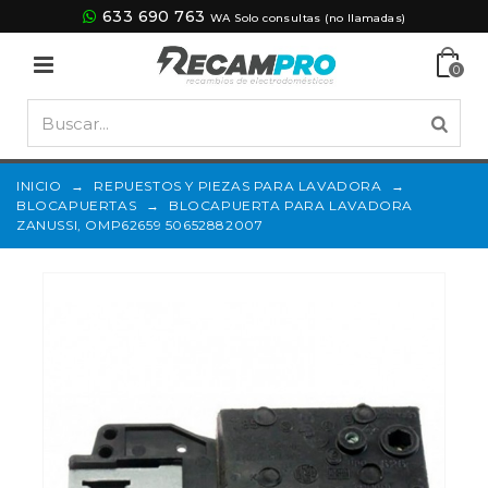
633 690 763
WA Solo consultas (no llamadas)
0
INICIO
→
REPUESTOS Y PIEZAS PARA LAVADORA
→
BLOCAPUERTAS
→
BLOCAPUERTA PARA LAVADORA
ZANUSSI, OMP62659 50652882007