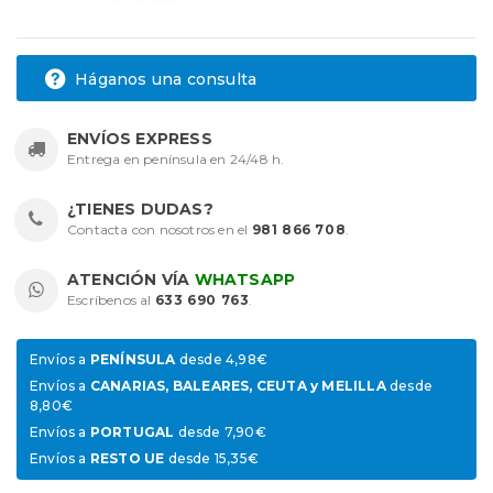
Háganos una consulta
ENVÍOS EXPRESS
Entrega en península en 24/48 h.
¿TIENES DUDAS?
Contacta con nosotros en el
981 866 708
.
ATENCIÓN VÍA
WHATSAPP
Escríbenos al
633 690 763
.
Envíos a
PENÍNSULA
desde 4,98€
Envíos a
CANARIAS, BALEARES, CEUTA y MELILLA
desde
8,80€
Envíos a
PORTUGAL
desde 7,90€
Envíos a
RESTO UE
desde 15,35€