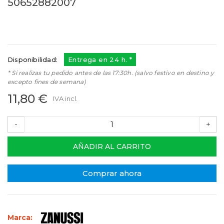
50652882007
50652882007
Referencias:
6051050018
68ZN080
Disponibilidad:
Entrega en 24 h. *
* Si realizas tu pedido antes de las 17:30h. (salvo festivo en destino y
excepto fines de semana)
11,80 €
IVA incl.
-
+
AÑADIR AL CARRITO
Comprar ahora
Marca: