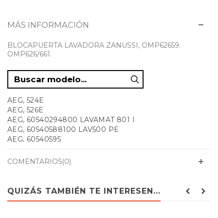
MÁS INFORMACIÓN
BLOCAPUERTA LAVADORA ZANUSSI, OMP62659.
OMP626/661.
AEG, 524E
AEG, 526E
AEG, 60540294800 LAVAMAT 801 I
AEG, 60540588100 LAV500 PE
AEG, 60540595
AEG, 60540648500 LAVAREX S
AEG, 60541828100 LAV500
COMENTARIOS(0)
AEG, 60541848100 LAV501
AEG, 60541858100 LAV502
AEG, 60542095600 NOVAMAT 421
QUIZÁS TAMBIÉN TE INTERESEN...
AEG, 60542095700 NOVAMAT 431W
AEG, 605421485
AEG, 605421585