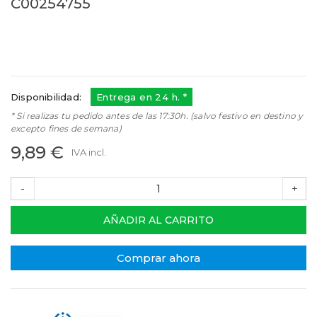
C00254755
C00254755
Referencias:
482000023034
36800066
68IT0012
Disponibilidad:
Entrega en 24 h. *
* Si realizas tu pedido antes de las 17:30h. (salvo festivo en destino y
excepto fines de semana)
9,89 €
IVA incl.
-
+
AÑADIR AL CARRITO
Comprar ahora