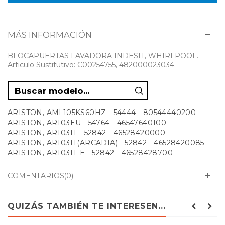
MÁS INFORMACIÓN
BLOCAPUERTAS LAVADORA INDESIT, WHIRLPOOL.
Articulo Sustitutivo: C00254755, 482000023034.
ARISTON, AML105KS60HZ - 54444 - 80544440200
ARISTON, AR103EU - 54764 - 46547640100
ARISTON, AR103IT - 52842 - 46528420000
ARISTON, AR103IT(ARCADIA) - 52842 - 46528420085
ARISTON, AR103IT-E - 52842 - 46528428700
ARISTON, AR61EU - 54439 - 46544390000
ARISTON, AR63IT - 52761 - 46527610000
COMENTARIOS(0)
ARISTON, AR63IT(ARCADIA) - 52761 - 46527610085
ARISTON, AR6F105CN - 54431 - 46544310100
ARISTON, AR6F105EX - 54425 - 46544250100
QUIZÁS TAMBIÉN TE INTERESEN...
ARISTON, AR6F105EX(ARCADIA) - 54425 - 46544250185
ARISTON, AR6F85EX - 54415 - 46544150100