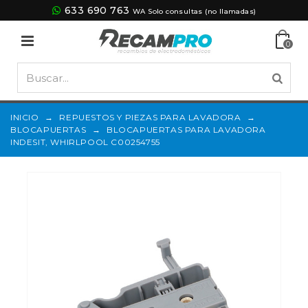
633 690 763
WA Solo consultas (no llamadas)
0
INICIO
→
REPUESTOS Y PIEZAS PARA LAVADORA
→
BLOCAPUERTAS
→
BLOCAPUERTAS PARA LAVADORA
INDESIT, WHIRLPOOL C00254755