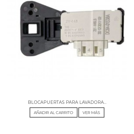
AEG, 605649009
AEG, 625
AEG, 6250
AEG, 6251
AEG, 6256
AEG, 630
AEG, 6301
AEG, 6350
AEG, 6351
AEG, 6450
AEG, 6451
AEG, 6520
AEG, 655
AEG, 6550
AEG, 6552
AEG, 6553
AEG, 6556
BLOCAPUERTAS PARA LAVADORA...
AEG, 665
AEG, 6650
AÑADIR AL CARRITO
VER MÁS
AEG, 6651
AEG, 6723
AEG, 685