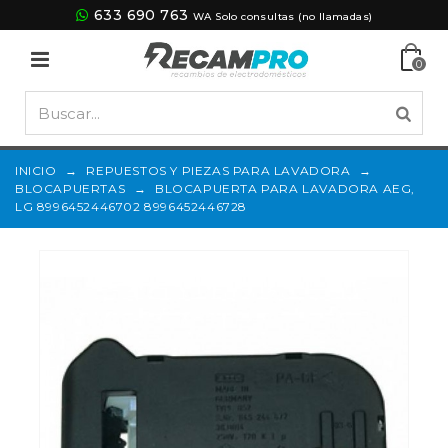
633 690 763
WA Solo consultas (no llamadas)
0
INICIO
→
REPUESTOS Y PIEZAS PARA LAVADORA
→
BLOCAPUERTAS
→
BLOCAPUERTA PARA LAVADORA AEG,
LG 8996452446702 8996452446728