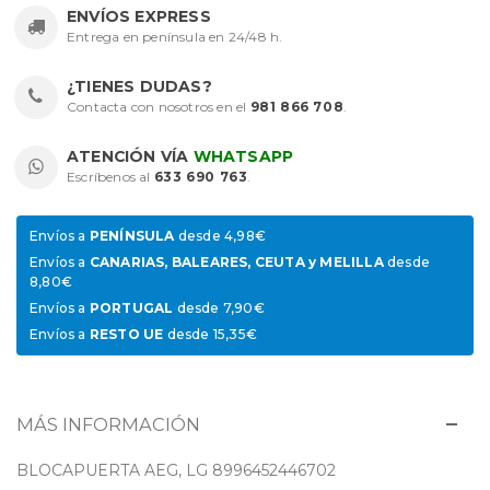
ENVÍOS EXPRESS
Entrega en península en 24/48 h.
¿TIENES DUDAS?
Contacta con nosotros en el
981 866 708
.
ATENCIÓN VÍA
WHATSAPP
Escríbenos al
633 690 763
.
Envíos a
PENÍNSULA
desde 4,98€
Envíos a
CANARIAS, BALEARES, CEUTA y MELILLA
desde
8,80€
Envíos a
PORTUGAL
desde 7,90€
Envíos a
RESTO UE
desde 15,35€
MÁS INFORMACIÓN
BLOCAPUERTA AEG, LG 8996452446702