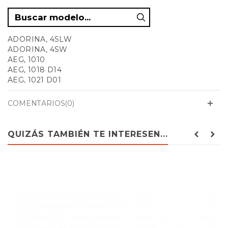
ADORINA, 4SLW
ADORINA, 4SW
AEG, 1010
AEG, 1018 D14
AEG, 1021 D01
AEG, 1022 A07
AEG, 1022 D07
COMENTARIOS(0)
AEG, 1028
AEG, 1030
AEG, 1105
QUIZÁS TAMBIÉN TE INTERESEN...
AEG, 1128
AEG, 1135
AEG, 1203
AEG, 1205
AEG, 1238
AEG, 1405
AEG, 1435
AEG, 2001
AEG, 2101