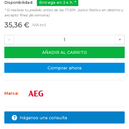
Disponibilidad:
Entrega en 24 h. *
* Si realizas tu pedido antes de las 17:30h. (salvo festivo en destino y
excepto fines de semana)
35,36 €
IVA incl.
-
+
AÑADIR AL CARRITO
Comprar ahora
Marca:
Háganos una consulta