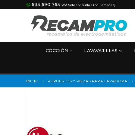
633 690 763
WA Solo consultas (no llamadas)
COCCIÓN
LAVAVAJILLAS
INICIO
→
REPUESTOS Y PIEZAS PARA LAVADORA
→