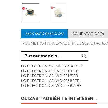
MÁS INFORMACIÓN
COMENTARIOS(0)
TACOMETRO PARA LAVADORA LG Sustitutivo: 65
LG ELECTRONICS, AWD-14400TB
LG ELECTRONICS, WD-10150FB
LG ELECTRONICS, WD-10155FB
LG ELECTRONICS, WD-10380TB
LG ELECTRONICS, WD-10387TBX
LG ELECTRONICS, WD-10401TB
LG ELECTRONICS, WD-10407TB
QUIZÁS TAMBIÉN TE INTERESEN...
LG ELECTRONICS, WD-10417TBX
LG ELECTRONICS, WD-1054FB