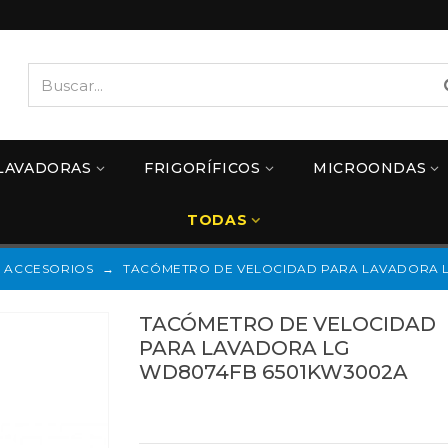
LAVADORAS
FRIGORÍFICOS
MICROONDAS
TODAS
ACCESORIOS
→
TACÓMETRO DE VELOCIDAD PARA LAVADORA 
TACÓMETRO DE VELOCIDAD
PARA LAVADORA LG
WD8074FB 6501KW3002A
Referencias:
6501KW3002A
52LG1100