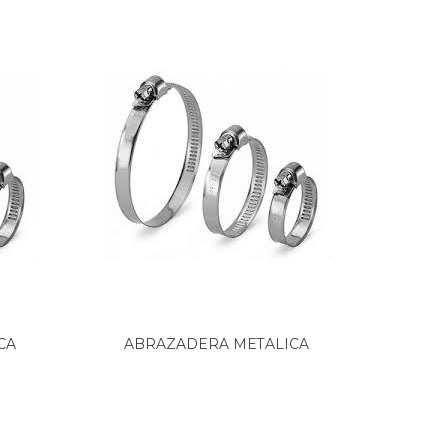
CA
ABRAZADERA METALICA
ABR
ATORNILLABLE...