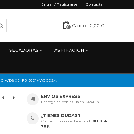
Entrar / Registrarse
Contactar
Carrito
-
0,00 €
0
SECADORAS
ASPIRACIÓN
LG WD8074FB 6501KW3002A
ENVÍOS EXPRESS
Entrega en península en 24/48 h.
¿TIENES DUDAS?
Contacta con nosotros en el
981 866
708
.