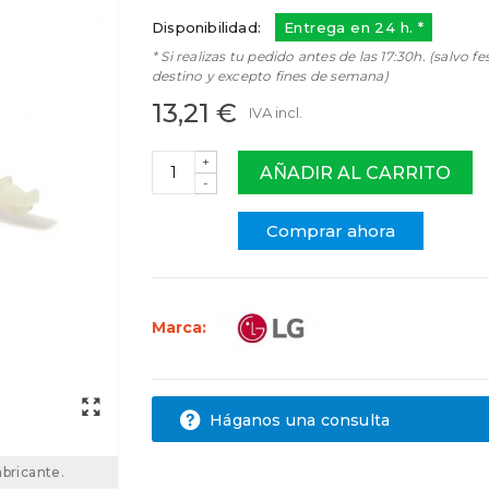
Disponibilidad:
Entrega en 24 h. *
* Si realizas tu pedido antes de las 17:30h. (salvo fe
destino y excepto fines de semana)
13,21 €
IVA incl.
+
AÑADIR AL CARRITO
-
Comprar ahora
Marca:
Háganos una consulta
abricante.