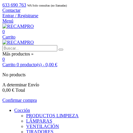
633 690 763
WA Solo consultas (no llamadas)
Contactar
Entrar / Registrarse
Menú
0
Carrito
Más productos »
0
Carrito
0
producto(s)
-
0,00 €
No products
A determinar
Envío
0,00 €
Total
Confirmar compra
Cocción
PRODUCTOS LIMPIEZA
LÁMPARAS
VENTILACIÓN
TIRADORES