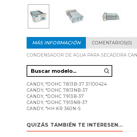
MÁS INFORMACIÓN
COMENTARIOS(0)
CONDENSADOR DE AGUA PARA SECADORA CANDY, 
CANDY, *DOHC 7813B-37 31100424
CANDY, *DOHC 7813NB-37
CANDY, *DOHC 7913B-37
CANDY, *DOHC 7913NB-37
CANDY, *HH KR 360N-S
CANDY, *HH KR381XT/1-S
CANDY, *HH KR791XT/1-S
QUIZÁS TAMBIÉN TE INTERESEN...
CANDY, *HOME-SCB17A
CANDY, *KMP-XL 7500