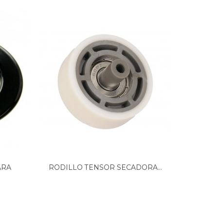
ARA
RODILLO TENSOR SECADORA...
RECIPIE