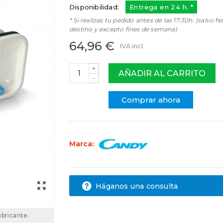
Disponibilidad:
Entrega en 24 h. *
* Si realizas tu pedido antes de las 17:30h. (salvo fe
destino y excepto fines de semana)
64,96 €
IVA incl.
+
AÑADIR AL CARRITO
-
Comprar ahora
Marca:
Háganos una consulta
abricante.