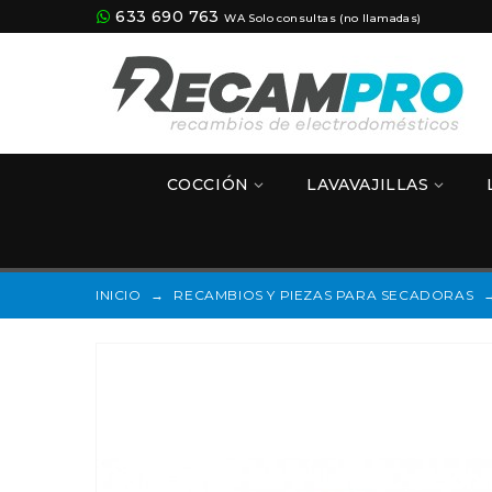
633 690 763
WA Solo consultas (no llamadas)
COCCIÓN
LAVAVAJILLAS
INICIO
→
RECAMBIOS Y PIEZAS PARA SECADORAS