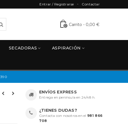
Entrar / Registrarse
Contactar
Carrito
-
0,00 €
0
SECADORAS
ASPIRACIÓN
5390
ENVÍOS EXPRESS
Entrega en península en 24/48 h.
¿TIENES DUDAS?
Contacta con nosotros en el
981 866
708
.