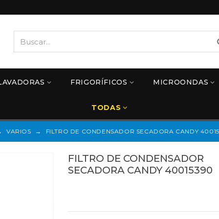
LAVADORAS
FRIGORÍFICOS
MICROONDAS
TODAS
→
VARIOS
→
FILTRO DE CONDENSADOR SECADORA CANDY 4001
FILTRO DE CONDENSADOR
SECADORA CANDY 40015390
40015390
Referencias:
40008382
40015390