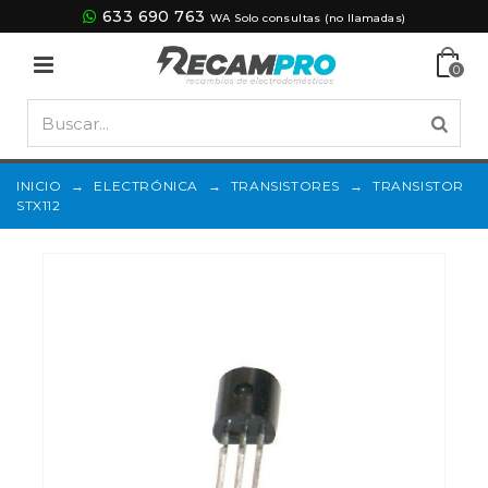
633 690 763
WA Solo consultas (no llamadas)
0
INICIO
→
ELECTRÓNICA
→
TRANSISTORES
→
TRANSISTOR
STX112