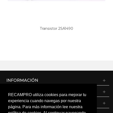
Transistor 2SA1490
INFORMACIÓN
CATÁLOGO
RECAMPRO utiliza cookies para mejorar tu
experiencia cuando navegas por nuestra
MI CUENTA
página. Para más información lee nuestra
política de cookies. Al continuar navegando