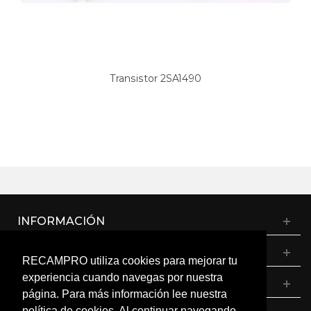
Transistor 2SA1490
INFORMACIÓN
CATÁLOGO
RECAMPRO utiliza cookies para mejorar tu
experiencia cuando navegas por nuestra
MI CUENTA
página. Para más información lee nuestra
política de cookies. Al continuar navegando