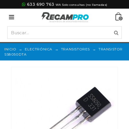
633 690 763
WA Solo consultas (no llamadas)
0
INICIO
→
ELECTRÓNICA
→
TRANSISTORES
→
TRANSISTOR
SS8050DTA