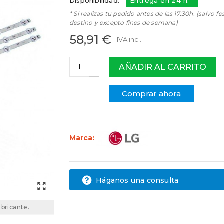
Disponibilidad:
Entrega en 24 h. *
* Si realizas tu pedido antes de las 17:30h. (salvo fe
destino y excepto fines de semana)
58,91 €
IVA incl.
+
AÑADIR AL CARRITO
-
Comprar ahora
Marca:
Háganos una consulta
abricante.