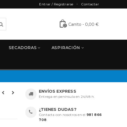
Entrar / Registrarse
Contactar
Carrito
-
0,00 €
0
SECADORAS
ASPIRACIÓN
ENVÍOS EXPRESS
Entrega en península en 24/48 h.
¿TIENES DUDAS?
Contacta con nosotros en el
981 866
708
.