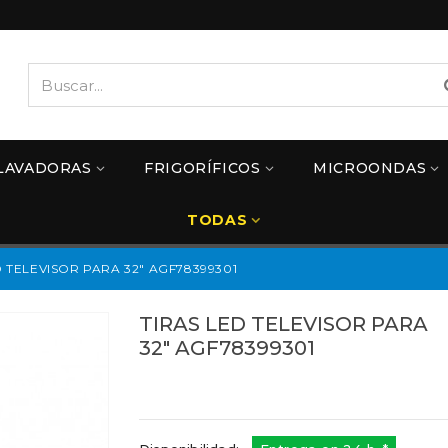
LAVADORAS
FRIGORÍFICOS
MICROONDAS
TODAS
D TELEVISOR PARA 32" AGF78399301
TIRAS LED TELEVISOR PARA
32" AGF78399301
Referencias:
AGF78399301
AGF78399301