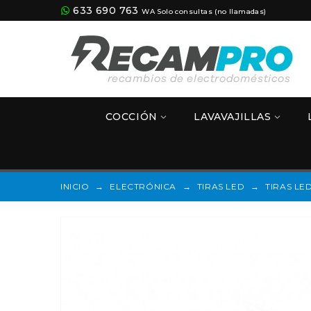
633 690 763
WA Solo consultas (no llamadas)
COCCIÓN
LAVAVAJILLAS
INICIO
→
ELECTRÓNICA
→
TIRAS LED
→
TIRAS LE