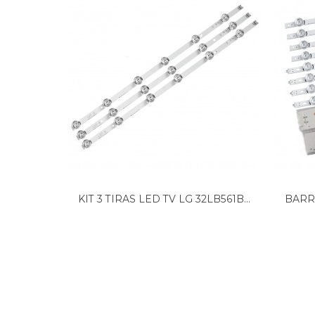
R ,11
KIT 3 TIRAS LED TV LG 32LB561B...
BARR