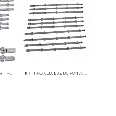
4 TIPO
KIT TIRAS LED, LUZ DE FONDO,...
TIRA