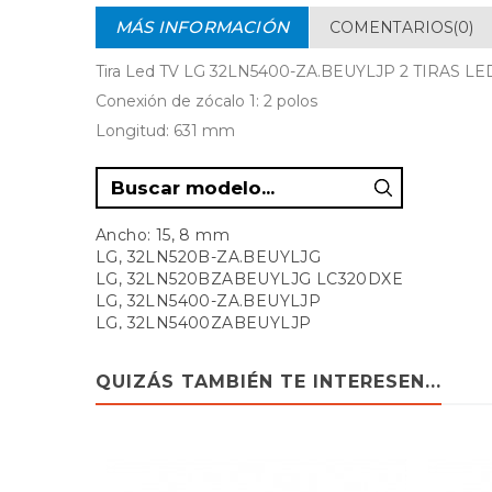
MÁS INFORMACIÓN
COMENTARIOS(0)
Tira Led TV LG 32LN5400-ZA.BEUYLJP 2 TIRAS LE
Conexión de zócalo 1: 2 polos
Longitud: 631 mm
Ancho: 15, 8 mm
LG, 32LN520B-ZA.BEUYLJG
LG, 32LN520BZABEUYLJG LC320DXE
LG, 32LN5400-ZA.BEUYLJP
LG, 32LN5400ZABEUYLJP
LG, 32LN540B 32LN540B
LG, 32LN540B-ZA
QUIZÁS TAMBIÉN TE INTERESEN...
LG, 32LN540B-ZA.BEUYLJP
LG, 32LN540B.ZA-BEUYLJP
LG, 32LN540BZA
LG, 32LN570R-ZA.BEUMLJP
LG, 32LP360H-ZA.BEUYLJP