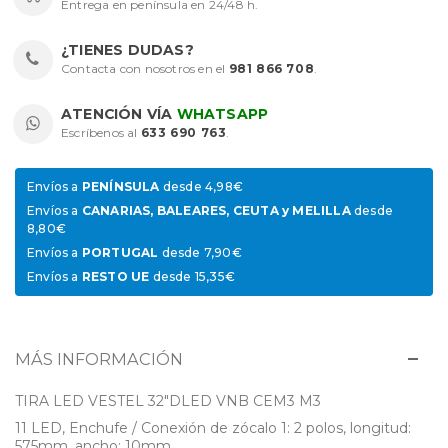
Entrega en península en 24/48 h.
¿TIENES DUDAS?
Contacta con nosotros en el
981 866 708
.
ATENCIÓN VÍA
WHATSAPP
Escríbenos al
633 690 763
.
Envíos a
PENÍNSULA
desde 4,98€
Envíos a
CANARIAS, BALEARES, CEUTA y MELILLA
desde
8,80€
Envíos a
PORTUGAL
desde 7,90€
Envíos a
RESTO UE
desde 15,35€
MÁS INFORMACIÓN
TIRA LED VESTEL 32"DLED VNB CEM3 M3
11 LED, Enchufe / Conexión de zócalo 1: 2 polos, longitud:
575mm, ancho: 10mm