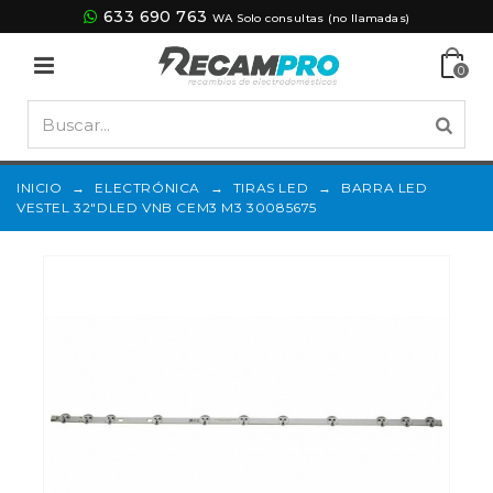
633 690 763
WA Solo consultas (no llamadas)
0
INICIO
→
ELECTRÓNICA
→
TIRAS LED
→
BARRA LED
VESTEL 32"DLED VNB CEM3 M3 30085675