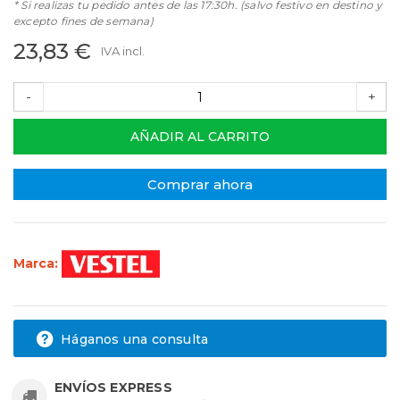
* Si realizas tu pedido antes de las 17:30h. (salvo festivo en destino y
excepto fines de semana)
23,83 €
IVA incl.
-
+
AÑADIR AL CARRITO
Comprar ahora
Marca:
Háganos una consulta
ENVÍOS EXPRESS