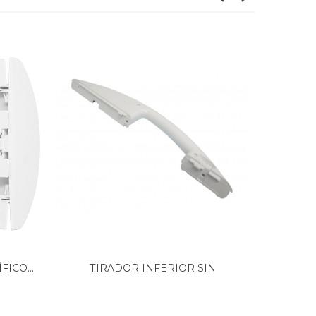
ICO...
TIRADOR INFERIOR SIN
TI
PASADOR...