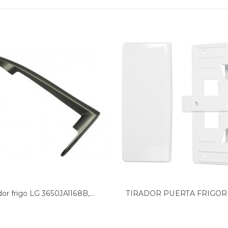
SPH D70540N
H9 K60340
70415H
0430N
70475NE
0475NE
 FYSPH D70540N
0460N
70460N
0330N
475NE
75NE
K70475NE
dor frigo LG 3650JA1168B,...
TIRADOR PUERTA FRIGORÍF
540N
 FYSPH D70540N
0500NE
60360NE