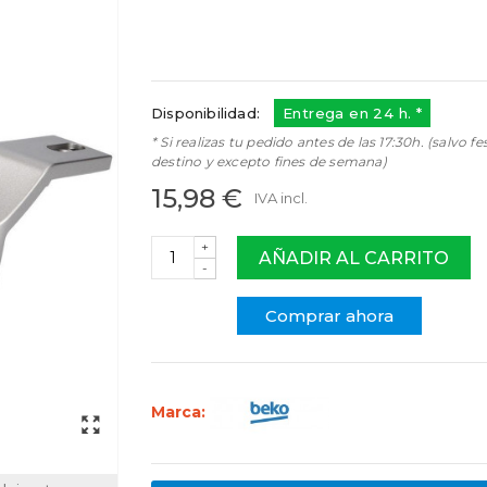
4900060400
Referencias:
4872690400
35BE0010
Disponibilidad:
Entrega en 24 h. *
* Si realizas tu pedido antes de las 17:30h. (salvo fe
destino y excepto fines de semana)
15,98 €
IVA incl.
+
AÑADIR AL CARRITO
-
Comprar ahora
Marca: