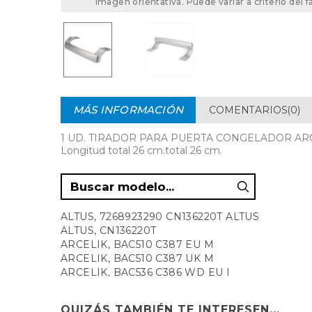
Imagen orientativa. Puede variar a criterio del f
MÁS INFORMACIÓN
COMENTARIOS(0)
1 UD. TIRADOR PARA PUERTA CONGELADOR ARCE
Longitud total 26 cm.total 26 cm.
ALTUS, 7268923290 CN136220T ALTUS
ALTUS, CN136220T
ARCELIK, BAC510 C387 EU M
ARCELIK, BAC510 C387 UK M
ARCELIK, BAC536 C386 WD EU I
ARCELIK, BAC536 C386 WD UK I
BEKO, 7070 MI
QUIZÁS TAMBIÉN TE INTERESEN...