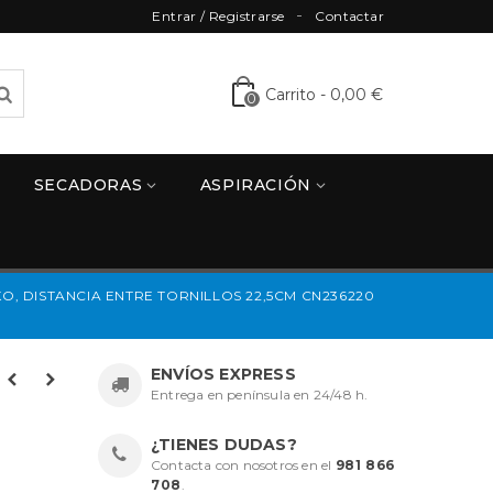
Entrar / Registrarse
Contactar
Carrito
-
0,00 €
0
SECADORAS
ASPIRACIÓN
O, DISTANCIA ENTRE TORNILLOS 22,5CM CN236220
ENVÍOS EXPRESS
Entrega en península en 24/48 h.
¿TIENES DUDAS?
Contacta con nosotros en el
981 866
708
.