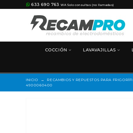
633 690 763
WA Solo consultas (no llamadas)
COCCIÓN
LAVAVAJILLAS
INICIO
→
RECAMBIOS Y REPUESTOS PARA FRIGORÍF
4900060400