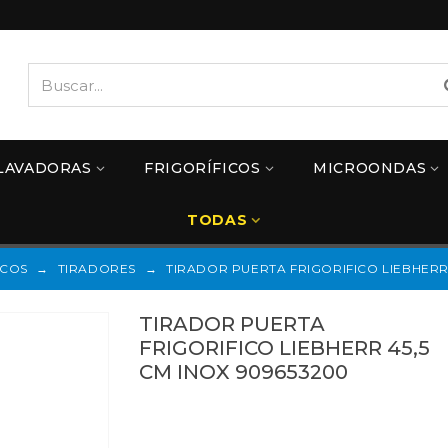
LAVADORAS
FRIGORÍFICOS
MICROONDAS
TODAS
ICOS
→
TIRADORES
→
TIRADOR PUERTA FRIGORIFICO LIEBHERR 
TIRADOR PUERTA
FRIGORIFICO LIEBHERR 45,5
CM INOX 909653200
909653200
Referencias:
743712600