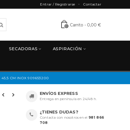
Entrar / Registrarse
Contactar
Carrito
-
0,00 €
0
SECADORAS
ASPIRACIÓN
45,5 CM INOX 909653200
ENVÍOS EXPRESS
Entrega en península en 24/48 h.
¿TIENES DUDAS?
Contacta con nosotros en el
981 866
708
.