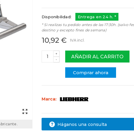
743014400
743843200
Disponibilidad:
Entrega en 24 h. *
* Si realizas tu pedido antes de las 17:30h. (salvo fe
destino y excepto fines de semana)
10,92 €
IVA incl.
+
AÑADIR AL CARRITO
-
Comprar ahora
Marca:
Háganos una consulta
abricante.