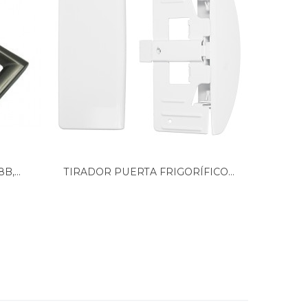
B,...
TIRADOR PUERTA FRIGORÍFICO...
TIR