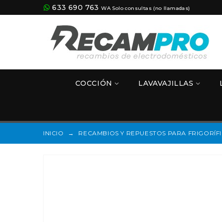
633 690 763
WA Solo consultas (no llamadas)
COCCIÓN
LAVAVAJILLAS
INICIO
→
RECAMBIOS Y REPUESTOS PARA FRIGORÍF