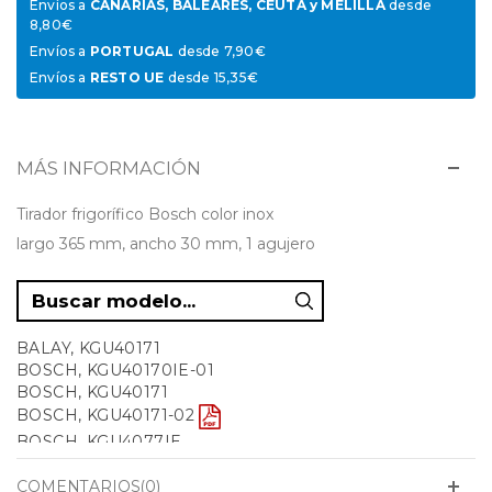
Envíos a
CANARIAS, BALEARES, CEUTA y MELILLA
desde
8,80€
Envíos a
PORTUGAL
desde 7,90€
Envíos a
RESTO UE
desde 15,35€
MÁS INFORMACIÓN
Tirador frigorífico Bosch color inox
largo 365 mm, ancho 30 mm, 1 agujero
BALAY, KGU40171
BOSCH, KGU40170IE-01
BOSCH, KGU40171
BOSCH, KGU40171-02
BOSCH, KGU4077IE
BOSCH, KSU40640IE-10
LG, KGU401701E
COMENTARIOS(0)