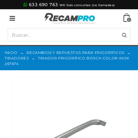
633 690 763
WA Solo consultas (no llamadas)
0
INICIO
→
RECAMBIOS Y REPUESTOS PARA FRIGORÍFICOS
→
TIRADORES
→
TIRADOR FRIGORÍFICO BOSCH COLOR INOX
267674