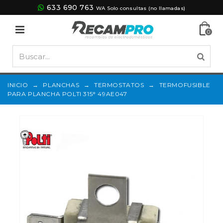
633 690 763
WA Solo consultas (no llamadas)
0
INICIO
→
PLANCHAS
→
TERMOSTATOS
→
TERMOFUSIBLE
PARA PLANCHA POLTI 315° 49AE047