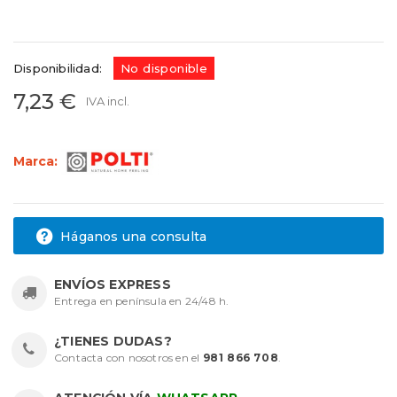
49AE047
Referencias:
49AE047
49AE046
Disponibilidad:
No disponible
7,23 €
IVA incl.
Marca:
Háganos una consulta
ENVÍOS EXPRESS
Entrega en península en 24/48 h.
¿TIENES DUDAS?
Contacta con nosotros en el
981 866 708
.