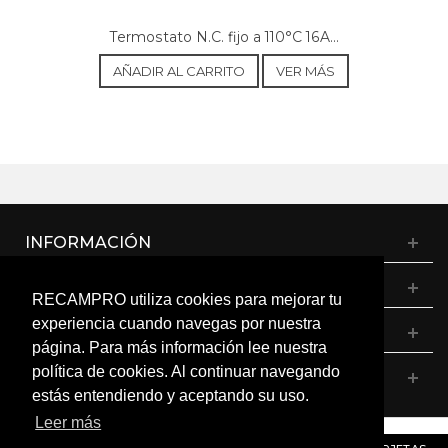
Termostato N.C. fijo a 110°C 16A...
AÑADIR AL CARRITO
VER MÁS
INFORMACIÓN
CATÁLOGO
RECAMPRO utiliza cookies para mejorar tu
experiencia cuando navegas por nuestra
MI CUENTA
página. Para más información lee nuestra
política de cookies. Al continuar navegando
CONTÁCTANOS
estás entendiendo y aceptando su uso.
Leer más
© RECAMPRO. Todos los derechos reservados.