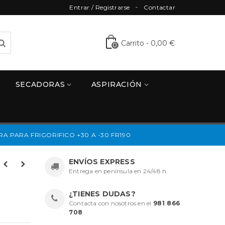
Entrar / Registrarse
Contactar
Carrito
-
0,00 €
0
SECADORAS
ASPIRACIÓN
 PARA FRIGORIFICO +30 A -30 FR190
ENVÍOS EXPRESS
Entrega en península en 24/48 h.
¿TIENES DUDAS?
Contacta con nosotros en el
981 866
708
.