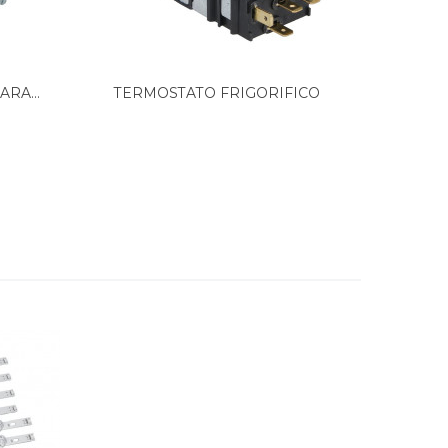
RA...
TERMOSTATO FRIGORIFICO
Termosta
FAGOR,...