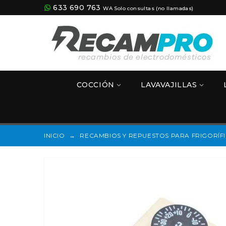
633 690 763
WA Solo consultas (no llamadas)
COCCIÓN
LAVAVAJILLAS
INICIO
→
RECAMBIOS Y REPUESTOS PARA FRIGORÍF