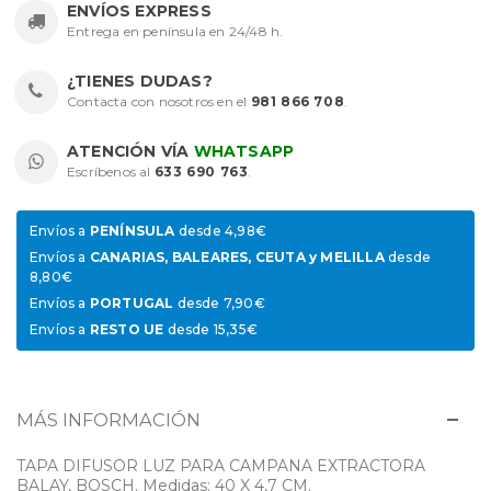
ENVÍOS EXPRESS
Entrega en península en 24/48 h.
¿TIENES DUDAS?
Contacta con nosotros en el
981 866 708
.
ATENCIÓN VÍA
WHATSAPP
Escríbenos al
633 690 763
.
Envíos a
PENÍNSULA
desde 4,98€
Envíos a
CANARIAS, BALEARES, CEUTA y MELILLA
desde
8,80€
Envíos a
PORTUGAL
desde 7,90€
Envíos a
RESTO UE
desde 15,35€
MÁS INFORMACIÓN
TAPA DIFUSOR LUZ PARA CAMPANA EXTRACTORA
BALAY, BOSCH. Medidas: 40 X 4,7 CM.