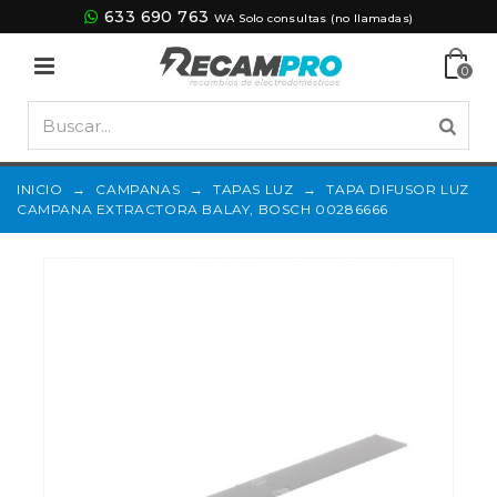
633 690 763
WA Solo consultas (no llamadas)
0
INICIO
→
CAMPANAS
→
TAPAS LUZ
→
TAPA DIFUSOR LUZ
CAMPANA EXTRACTORA BALAY, BOSCH 00286666