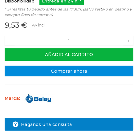
Disponibilidad:
Entrega en 24 h. *
* Si realizas tu pedido antes de las 17:30h. (salvo festivo en destino y
excepto fines de semana)
9,53 €
IVA incl.
-
+
AÑADIR AL CARRITO
Comprar ahora
Marca:
Háganos una consulta