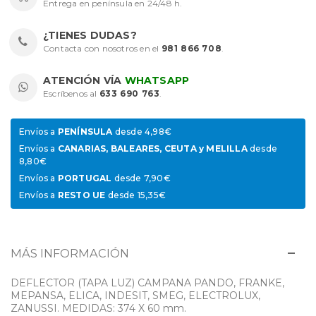
Entrega en península en 24/48 h.
¿TIENES DUDAS?
Contacta con nosotros en el
981 866 708
.
ATENCIÓN VÍA
WHATSAPP
Escríbenos al
633 690 763
.
Envíos a
PENÍNSULA
desde 4,98€
Envíos a
CANARIAS, BALEARES, CEUTA y MELILLA
desde
8,80€
Envíos a
PORTUGAL
desde 7,90€
Envíos a
RESTO UE
desde 15,35€
MÁS INFORMACIÓN
DEFLECTOR (TAPA LUZ) CAMPANA PANDO, FRANKE,
MEPANSA, ELICA, INDESIT, SMEG, ELECTROLUX,
ZANUSSI. MEDIDAS: 374 X 60 mm.