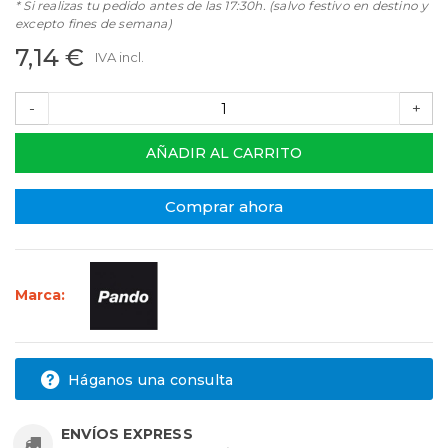
* Si realizas tu pedido antes de las 17:30h. (salvo festivo en destino y
excepto fines de semana)
7,14 €
IVA incl.
-
+
AÑADIR AL CARRITO
Comprar ahora
Marca:
Háganos una consulta
ENVÍOS EXPRESS