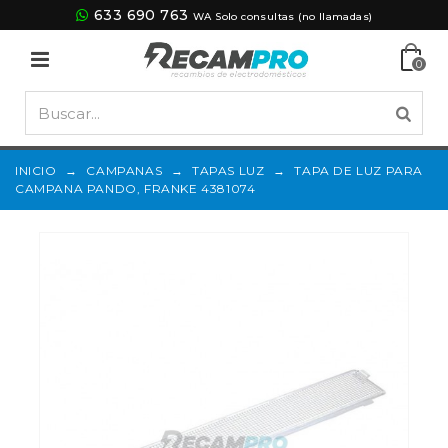
633 690 763
WA Solo consultas (no llamadas)
0
INICIO
→
CAMPANAS
→
TAPAS LUZ
→
TAPA DE LUZ PARA
CAMPANA PANDO, FRANKE 4381074