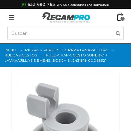
633 690 763
WA Solo consultas (no llamadas)
0
INICIO
→
PIEZAS Y REPUESTOS PARA LAVAVAJILLAS
→
RUEDAS CESTOS
→
RUEDA PARA CESTO SUPERIOR
LAVAVAJILLAS SIEMENS, BOSCH SN2431318 00066321