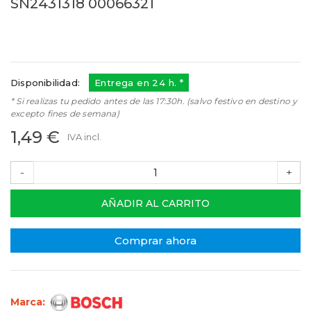
SN2431318 00066321
00066321
Referencias:
00424717
21BS0017
Disponibilidad:
Entrega en 24 h. *
* Si realizas tu pedido antes de las 17:30h. (salvo festivo en destino y
excepto fines de semana)
1,49 €
IVA incl.
-
+
AÑADIR AL CARRITO
Comprar ahora
Marca: