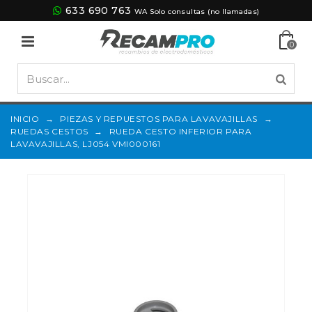
633 690 763
WA Solo consultas (no llamadas)
0
INICIO
→
PIEZAS Y REPUESTOS PARA LAVAVAJILLAS
→
RUEDAS CESTOS
→
RUEDA CESTO INFERIOR PARA
LAVAVAJILLAS, LJ054 VMI000161