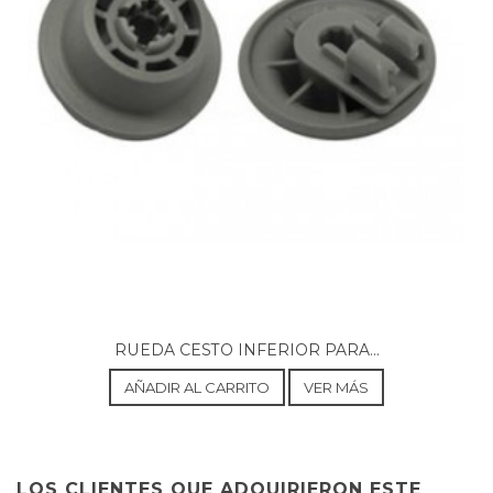
FAGOR, LJ054
FAGOR, LJ-054X 926110245 112003198
FAGOR, LJ064
FAGOR, LJ-054X 926110245 112003198
RUEDA CESTO INFERIOR PARA...
AÑADIR AL CARRITO
VER MÁS
LOS CLIENTES QUE ADQUIRIERON ESTE