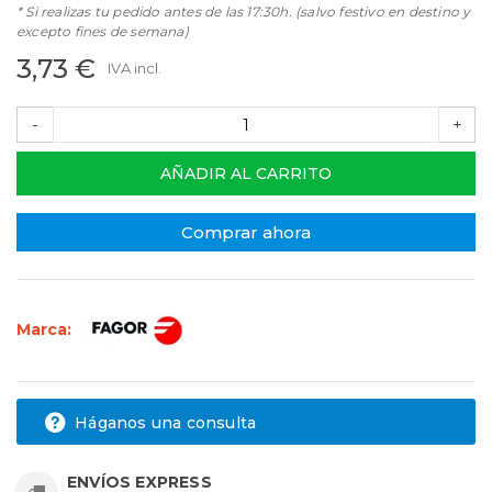
* Si realizas tu pedido antes de las 17:30h. (salvo festivo en destino y
excepto fines de semana)
3,73 €
IVA incl.
-
+
AÑADIR AL CARRITO
Comprar ahora
Marca:
Háganos una consulta
ENVÍOS EXPRESS