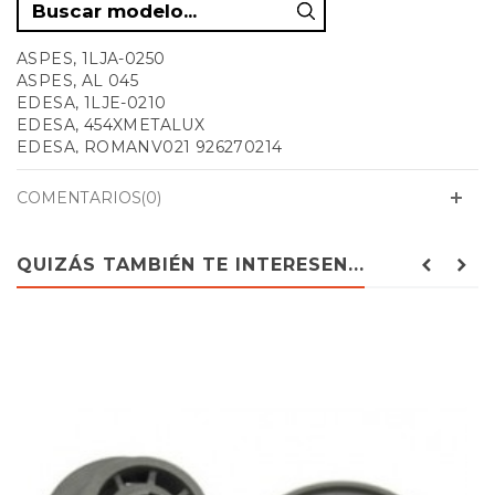
ASPES, 1LJA-0250
ASPES, AL 045
EDESA, 1LJE-0210
EDESA, 454XMETALUX
EDESA, ROMANV021 926270214
EDESA, CACH-V023F
EDESA, FG-9240B
COMENTARIOS(0)
EDESA, METALV454X
EDESA, PLAT-V021S
EDESA, ROMANV021
QUIZÁS TAMBIÉN TE INTERESEN...
EDESA, ROMAN-V021
EDESA, ROMANV021 926270214
EDESA, ROMANV454 METALV454X
EDESA, SPRING 21
EDESA, V454X
FAGOR, 2LF-454
FAGOR, 2LF-454X
FAGOR, AL014
FAGOR, LJ-043
FAGOR, LJ-043X