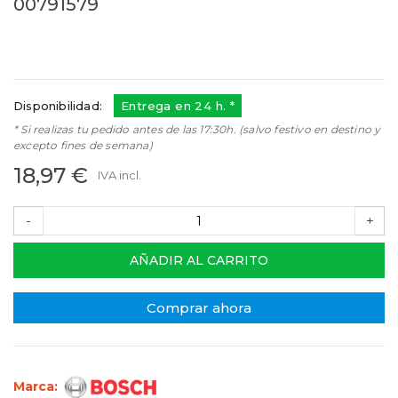
00791579
00791579
Referencias:
791579
00791579
Disponibilidad:
Entrega en 24 h. *
* Si realizas tu pedido antes de las 17:30h. (salvo festivo en destino y
excepto fines de semana)
18,97 €
IVA incl.
-
+
AÑADIR AL CARRITO
Comprar ahora
Marca: