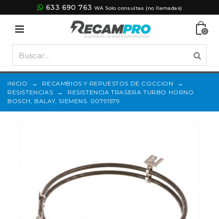
633 690 763
WA Solo consultas (no llamadas)
0
INICIO
→
RECAMBIOS Y REPUESTOS DE COCCION
→
RESISTENCIAS
→
RESISTENCIA TRASERA TURBO HORNO
BOSCH, BALAY, SIEMENS. 00791579