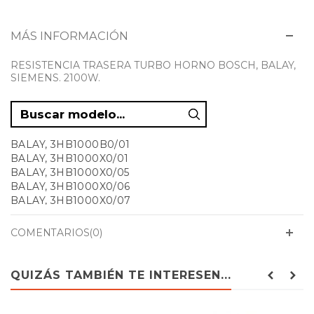
MÁS INFORMACIÓN
RESISTENCIA TRASERA TURBO HORNO BOSCH, BALAY,
SIEMENS. 2100W.
BALAY, 3HB1000B0/01
BALAY, 3HB1000X0/01
BALAY, 3HB1000X0/05
BALAY, 3HB1000X0/06
BALAY, 3HB1000X0/07
BALAY, 3HB1000X0/08
BALAY, 3HB1000X0/09
COMENTARIOS(0)
BALAY, 3HB2010B0/01
BALAY, 3HB2010B0/02
BALAY, 3HB2010B0/11
QUIZÁS TAMBIÉN TE INTERESEN...
BALAY, 3HB2010B0/12
BALAY, 3HB2010B0/13
BALAY, 3HB2010B0/14