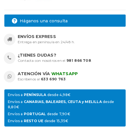
Háganos una consulta
ENVÍOS EXPRESS
Entrega en península en 24/48 h.
¿TIENES DUDAS?
Contacta con nosotros en el
981 866 708
.
ATENCIÓN VÍA
WHATSAPP
Escríbenos al
633 690 763
.
Envíos a
PENÍNSULA
desde 4,98€
Envíos a
CANARIAS, BALEARES, CEUTA y MELILLA
desde
8,80€
Envíos a
PORTUGAL
desde 7,90€
Envíos a
RESTO UE
desde 15,35€