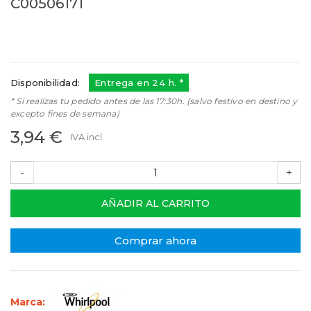
C00506171
C00506171
Referencias:
488000506171
C00506171
Disponibilidad:
Entrega en 24 h. *
* Si realizas tu pedido antes de las 17:30h. (salvo festivo en destino y
excepto fines de semana)
3,94 €
IVA incl.
-
+
AÑADIR AL CARRITO
Comprar ahora
Marca: