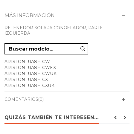
MÁS INFORMACIÓN
RETENEDOR SOLAPA CONGELADOR, PARTE
IZQUIERDA
ARISTON, UA8F1CW
ARISTON, UA8F1CWEX
ARISTON, UA8F1CWUK
ARISTON, UA8F1CX
ARISTON, UA8F1CXUK
ARISTON, UA8F1DXAG
ARISTON, UA8F2DXIEX
COMENTARIOS(0)
ARISTON, UA8F2DXISA
BAUKNECHT, 859990956980 GKN 19G3 A2+ WS
BAUKNECHT, 859990963140 GKN 17G4 A2+ WS
QUIZÁS TAMBIÉN TE INTERESEN...
BAUKNECHT, 859990963720 GKN 19G3 A2+ IN
BAUKNECHT, 859990964390 GKN 17G3 A2+ WS
BAUKNECHT, CV253W