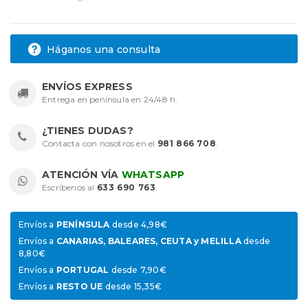
Háganos una consulta
ENVÍOS EXPRESS
Entrega en península en 24/48 h.
¿TIENES DUDAS?
Contacta con nosotros en el
981 866 708
.
ATENCIÓN VÍA
WHATSAPP
Escríbenos al
633 690 763
.
Envíos a
PENÍNSULA
desde 4,98€
Envíos a
CANARIAS, BALEARES, CEUTA y MELILLA
desde
8,80€
Envíos a
PORTUGAL
desde 7,90€
Envíos a
RESTO UE
desde 15,35€