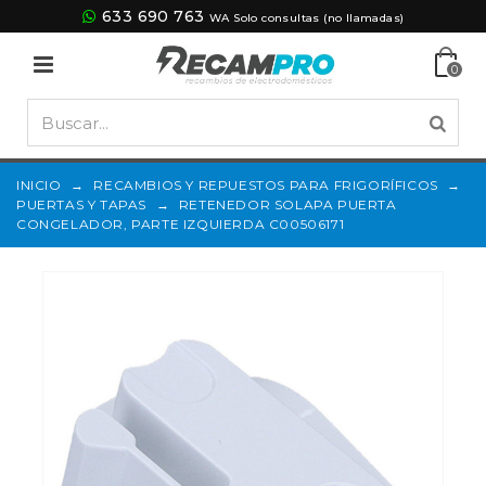
633 690 763
WA Solo consultas (no llamadas)
0
INICIO
→
RECAMBIOS Y REPUESTOS PARA FRIGORÍFICOS
→
PUERTAS Y TAPAS
→
RETENEDOR SOLAPA PUERTA
CONGELADOR, PARTE IZQUIERDA C00506171