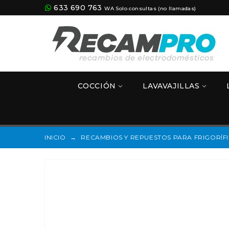
633 690 763
WA Solo consultas (no llamadas)
COCCIÓN
LAVAVAJILLAS
INICIO
→
RECAMBIOS Y REPUESTOS PARA FRIGORÍF