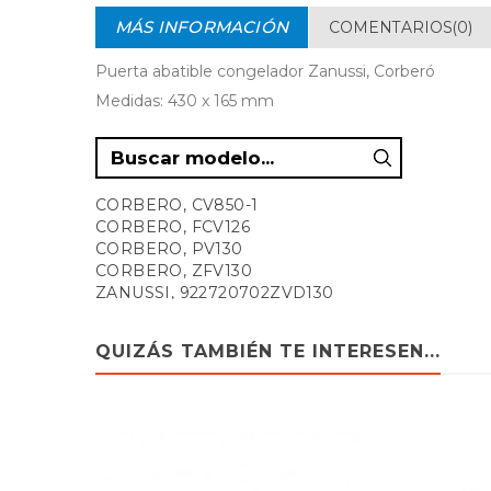
MÁS INFORMACIÓN
COMENTARIOS(0)
Puerta abatible congelador Zanussi, Corberó
Medidas: 430 x 165 mm
CORBERO, CV850-1
CORBERO, FCV126
CORBERO, PV130
CORBERO, ZFV130
ZANUSSI, 922720702ZVD130
ZANUSSI, 92272072400ZV45RAL
ZANUSSI, ZV120
QUIZÁS TAMBIÉN TE INTERESEN...
ZANUSSI, ZV130
ZANUSSI, ZV130T
ZANUSSI, ZV45RAL
ZANUSSI, ZV45RAL92272072400
ZANUSSI, ZVC-130
ZANUSSI, ZVC130T
ZANUSSI, ZVD130