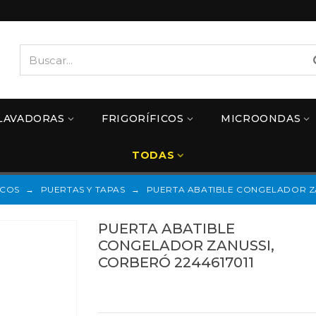
LAVADORAS
FRIGORÍFICOS
MICROONDAS
TODAS
ICOS
→
PUERTAS Y TAPAS
→
PUERTA ABATIBLE CONGELADOR ZA
PUERTA ABATIBLE
CONGELADOR ZANUSSI,
CORBERÓ 2244617011
Referencias:
2244617011
35ZN0031