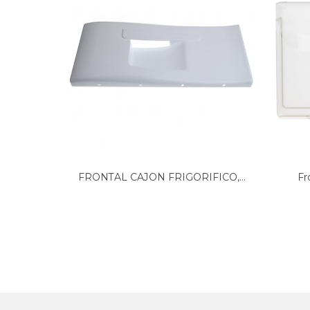
ZANUSSI, ZVD130922720702
ZANUSSI, ZVF130
ZANUSSI, ZVF45
FRONTAL CAJON FRIGORIFICO,...
Fr