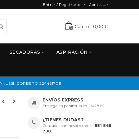
Entrar / Registrarse
Contactar
Carrito
-
0,00 €
0
SECADORAS
ASPIRACIÓN
NUSSI, CORBERÓ 2244617011
ENVÍOS EXPRESS
Entrega en península en 24/48 h.
¿TIENES DUDAS?
Contacta con nosotros en el
981 866
708
.