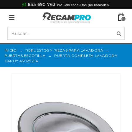
633 690 763
WA Solo consultas (no llamadas)
0
INICIO
→
REPUESTOS Y PIEZAS PARA LAVADORA
→
PUERTAS ESCOTILLA
→
PUERTA COMPLETA LAVADORA
CANDY 43029254