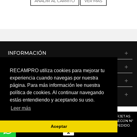
AÑADIR AL CARRITO
VER MÁS
(23/05/2020) 2213 (2022-03-30)
CANDY, ROW51066DWMSE-S
CANDY, ROW51066DWMSES
CANDY, ROW51066DWMSES 31010341 2032
(09/08/2020) 9953 (2099-12-31)
INFORMACIÓN
CATÁLOGO
RECAMPRO utiliza cookies para mejorar tu
experiencia cuando navegas por nuestra
MI CUENTA
página. Para más información lee nuestra
política de cookies. Al continuar navegando
CONTÁCTANOS
estás entendiendo y aceptando su uso.
Leer más
© RECAMPRO. Todos los derechos reservados.
AVISO
: RECORDAMOS QUE MÓDULOS, PROGRAMADORES Y TARJETAS
ELECTRÓNICAS DENTRO DEL MISMO MODELO PUEDEN VARIAR SEGÚN Nº
DE SERIE O VERSIÓN. CONSÚLTANOS ANTES DE REALIZAR UN PEDIDO.
Aceptar