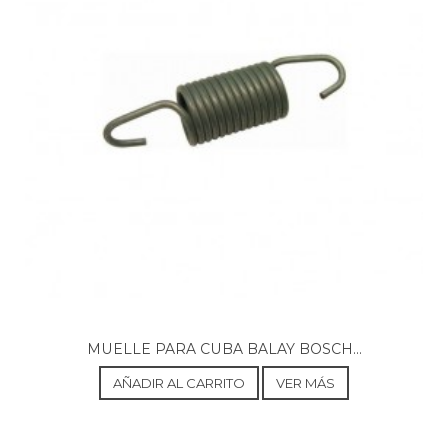
ARISTON, AR6L125EX
ARISTON, AR6L65EX
ARISTON, AR6L65EX60HZ
ARISTON, AR6L65KW
ARISTON, AR6L85AG
ARISTON, AR6L85EX
ARISTON, AR6L85EX11560HZ
ARISTON, AR6L95EX
ARISTON, ARF105AUS
ARISTON, AV102CSI
ARISTON, AV102TK
ARISTON, AV10IT
ARISTON, AV6EU
ARISTON, AV82TK
ARISTON, AV8IT
ARISTON, AVD10TK
ARISTON, AVD8TK
MUELLE PARA CUBA BALAY BOSCH...
ARISTON, AVF109CNTE
ARISTON, AVF109EUTE
AÑADIR AL CARRITO
VER MÁS
ARISTON, AVF10TK
ARISTON, AVF129SKTE
ARISTON, AVF12TKTEV