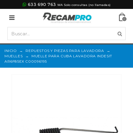
633 690 763
WA Solo consultas (no llamadas)
0
INICIO
→
REPUESTOS Y PIEZAS PARA LAVADORA
→
MUELLES
→
MUELLE PARA CUBA LAVADORA INDESIT
AR6F85EX C00096195