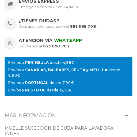
ENVÍOS EXPRESS
Entrega en península en 24/48 h.
¿TIENES DUDAS?
Contacta con nosotros en el
981 866 708
.
ATENCIÓN VÍA
WHATSAPP
Escríbenos al
633 690 763
.
Envíos a
PENÍNSULA
desde 4,98€
Envíos a
CANARIAS, BALEARES, CEUTA y MELILLA
desde
8,80€
Envíos a
PORTUGAL
desde 7,90€
Envíos a
RESTO UE
desde 15,35€
MÁS INFORMACIÓN
MUELLE SUJECCIÓN DE CUBA PARA LAVADORA
INDESIT