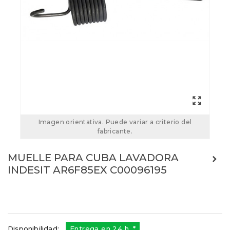
Imagen orientativa. Puede variar a criterio del
fabricante.
MUELLE PARA CUBA LAVADORA
INDESIT AR6F85EX C00096195
C00096195
Referencias:
482000028143
21AR0802
Disponibilidad:
Entrega en 24 h. *