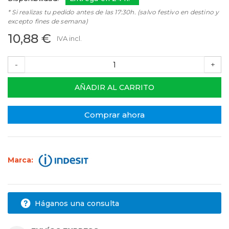
* Si realizas tu pedido antes de las 17:30h. (salvo festivo en destino y
excepto fines de semana)
10,88 €
IVA incl.
-
+
AÑADIR AL CARRITO
Comprar ahora
Marca:
Háganos una consulta