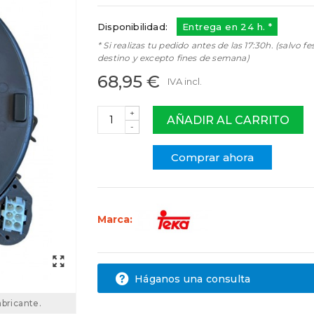
Disponibilidad:
Entrega en 24 h. *
* Si realizas tu pedido antes de las 17:30h. (salvo fe
destino y excepto fines de semana)
68,95 €
IVA incl.
+
AÑADIR AL CARRITO
-
Comprar ahora
Marca:
Háganos una consulta
abricante.