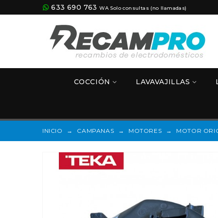
633 690 763
WA Solo consultas (no llamadas)
COCCIÓN
LAVAVAJILLAS
INICIO
→
CAMPANAS
→
MOTORES
→
MOTOR ORIG