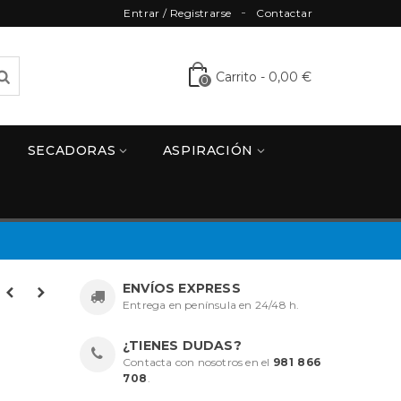
Entrar / Registrarse
Contactar
Carrito
-
0,00 €
0
SECADORAS
ASPIRACIÓN
ENVÍOS EXPRESS
Entrega en península en 24/48 h.
¿TIENES DUDAS?
Contacta con nosotros en el
981 866
708
.