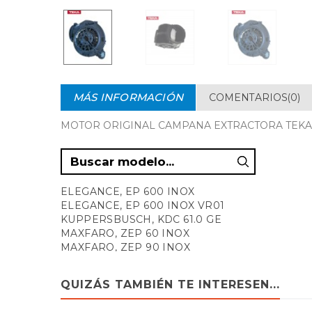
MÁS INFORMACIÓN
COMENTARIOS(0)
MOTOR ORIGINAL CAMPANA EXTRACTORA TEKA 500 m3
ELEGANCE, EP 600 INOX
ELEGANCE, EP 600 INOX VR01
KUPPERSBUSCH, KDC 61.0 GE
MAXFARO, ZEP 60 INOX
MAXFARO, ZEP 90 INOX
TEKA, CMB 60
TEKA, CMB 60-0708
QUIZÁS TAMBIÉN TE INTERESEN...
TEKA, CMB 70
TEKA, CMB 70 INOXIDABLE