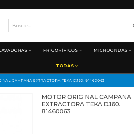
LAVADORAS
FRIGORÍFICOS
MICROONDAS
TODAS
INAL CAMPANA EXTRACTORA TEKA DJ60. 81460063
MOTOR ORIGINAL CAMPANA
EXTRACTORA TEKA DJ60.
81460063
81460063
Referencias:
543076
41TK0022