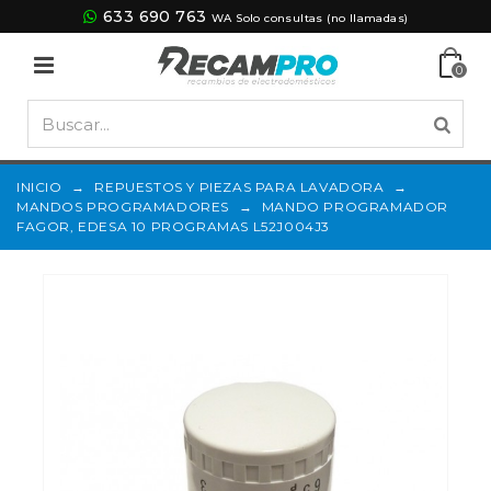
633 690 763
WA Solo consultas (no llamadas)
0
INICIO
→
REPUESTOS Y PIEZAS PARA LAVADORA
→
MANDOS PROGRAMADORES
→
MANDO PROGRAMADOR
FAGOR, EDESA 10 PROGRAMAS L52J004J3