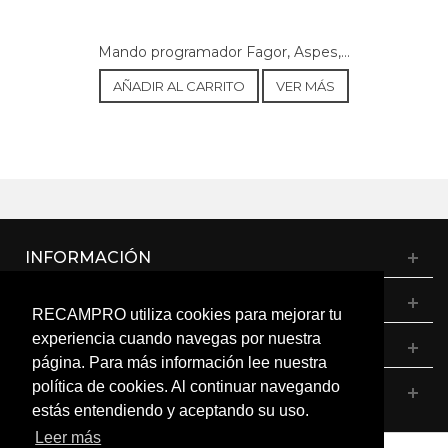
Mando programador Fagor, Aspes,...
AÑADIR AL CARRITO
VER MÁS
INFORMACIÓN
CATÁLOGO
RECAMPRO utiliza cookies para mejorar tu
experiencia cuando navegas por nuestra
MI CUENTA
página. Para más información lee nuestra
política de cookies. Al continuar navegando
CONTÁCTANOS
estás entendiendo y aceptando su uso.
Leer más