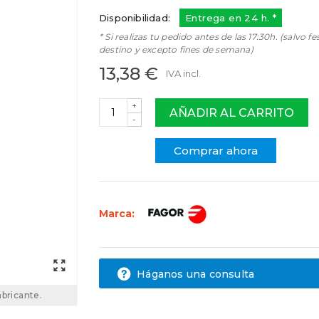
Disponibilidad:
Entrega en 24 h. *
* Si realizas tu pedido antes de las 17:30h. (salvo fe
destino y excepto fines de semana)
13,38 €
IVA incl.
+
AÑADIR AL CARRITO
-
Comprar ahora
Marca:
Háganos una consulta
abricante.