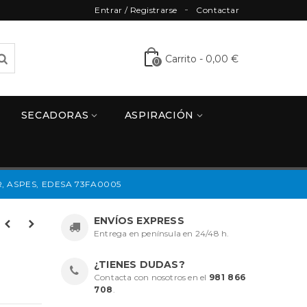
Entrar / Registrarse
Contactar
Carrito
-
0,00 €
0
SECADORAS
ASPIRACIÓN
ASPES, EDESA 73FA0005
ENVÍOS EXPRESS
Entrega en península en 24/48 h.
¿TIENES DUDAS?
Contacta con nosotros en el
981 866
708
.