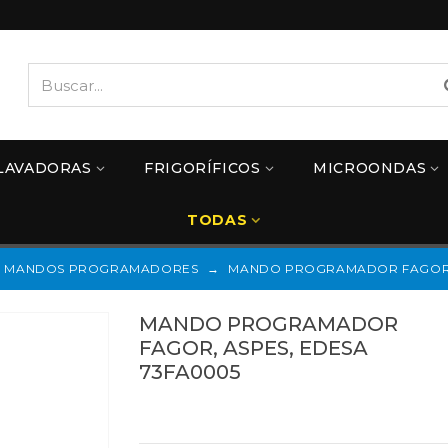
LAVADORAS
FRIGORÍFICOS
MICROONDAS
TODAS
MANDOS PROGRAMADORES
→
MANDO PROGRAMADOR FAGOR, 
MANDO PROGRAMADOR
FAGOR, ASPES, EDESA
73FA0005
Referencias:
73FA0005
73FA0005