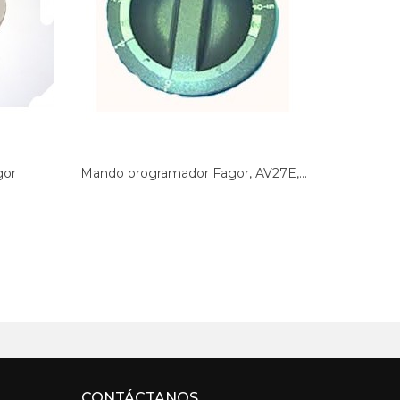
gor
Mando programador Fagor, AV27E,...
Mando pr
CONTÁCTANOS