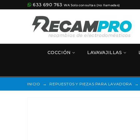
633 690 763
WA Solo consultas (no llamadas)
COCCIÓN
LAVAVAJILLAS
INICIO
→
REPUESTOS Y PIEZAS PARA LAVADORA
→