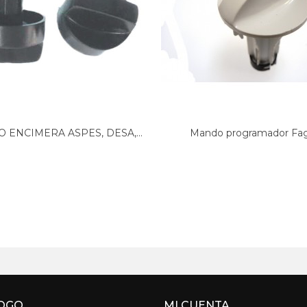
 ENCIMERA ASPES, DESA,...
Mando programador Fa
L52W001A3
OGO
MI CUENTA