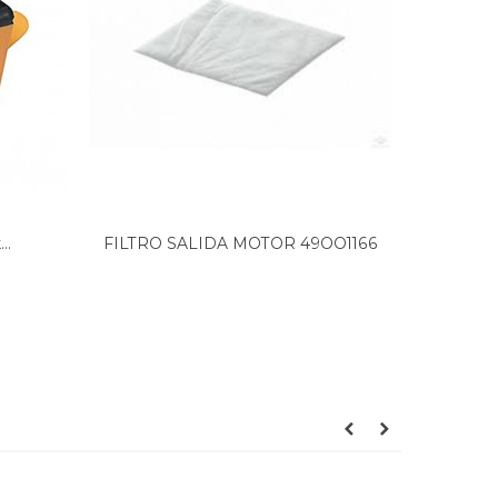
..
FILTRO SALIDA MOTOR 49OO1166
Filtro a