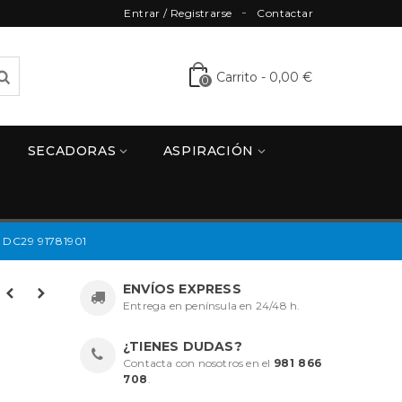
Entrar / Registrarse
Contactar
Carrito
-
0,00 €
0
SECADORAS
ASPIRACIÓN
DC29 91781901
ENVÍOS EXPRESS
Entrega en península en 24/48 h.
¿TIENES DUDAS?
Contacta con nosotros en el
981 866
708
.