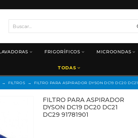
LAVADORAS
FRIGORÍFICOS
MICROONDAS
TODAS
→
FILTROS
→
FILTRO PARA ASPIRADOR DYSON DC19 DC20 DC21 
FILTRO PARA ASPIRADOR
DYSON DC19 DC20 DC21
DC29 91781901
91781901
Referencias:
91900802
49DY0224