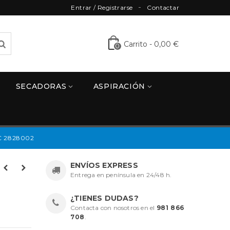
Entrar / Registrarse
Contactar
Carrito
-
0,00 €
0
SECADORAS
ASPIRACIÓN
C 2828002
ENVÍOS EXPRESS
Entrega en península en 24/48 h.
¿TIENES DUDAS?
Contacta con nosotros en el
981 866
708
.