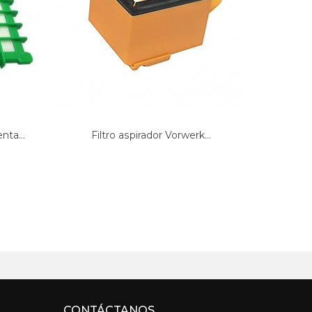
nta...
Filtro aspirador Vorwerk...
FILTRO 
CONTÁCTANOS