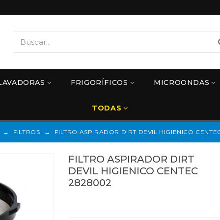
LAVADORAS
FRIGORÍFICOS
MICROONDAS
TODAS
→
FILTROS
→
FILTRO ASPIRADOR DIRT DEVIL HIGIENICO CENTE
FILTRO ASPIRADOR DIRT
DEVIL HIGIENICO CENTEC
2828002
Referencias:
2828002
DD-2828002