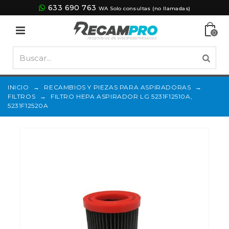
633 690 763
WA Solo consultas (no llamadas)
0
INICIO
→
RECAMBIOS Y PIEZAS PARA ASPIRADORAS
→
FILTROS
→
FILTRO HEPA ASPIRADOR LG 5231F12510A,
5231F12520A