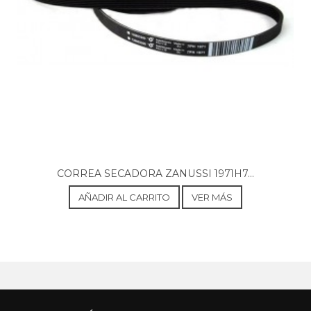
SECONDI-MARCHI, 3SE3
SECONDI-MARCHI, CT30V
SECONDI-MARCHI, CT31V
SECONDI-MARCHI, CT32VU
SECONDI-MARCHI, CT33V
SWAN, STV403WUK
TERZI, CT32VU
WHIRLPOOL, CT30V
WHIRLPOOL, STV403WUK
CORREA SECADORA ZANUSSI 1971H7...
AÑADIR AL CARRITO
VER MÁS