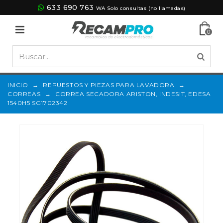
633 690 763
WA Solo consultas (no llamadas)
0
INICIO
→
REPUESTOS Y PIEZAS PARA LAVADORA
→
CORREAS
→
CORREA SECADORA ARISTON, INDESIT, EDESA
1540H5 SG1702342