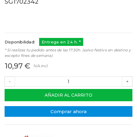
SG1702342
SG1702342
Referencias:
C00109620
482000028429
04AR0017
Disponibilidad:
Entrega en 24 h. *
* Si realizas tu pedido antes de las 17:30h. (salvo festivo en destino y
excepto fines de semana)
10,97 €
IVA incl.
-
+
AÑADIR AL CARRITO
Comprar ahora