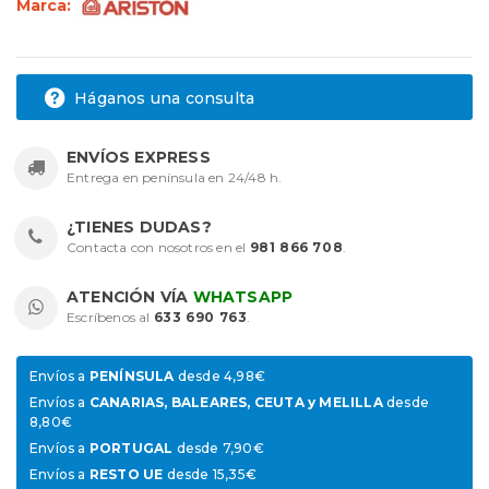
Marca:
Háganos una consulta
ENVÍOS EXPRESS
Entrega en península en 24/48 h.
¿TIENES DUDAS?
Contacta con nosotros en el
981 866 708
.
ATENCIÓN VÍA
WHATSAPP
Escríbenos al
633 690 763
.
Envíos a
PENÍNSULA
desde 4,98€
Envíos a
CANARIAS, BALEARES, CEUTA y MELILLA
desde
8,80€
Envíos a
PORTUGAL
desde 7,90€
Envíos a
RESTO UE
desde 15,35€