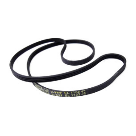
BAUKNECHT, DUM1123082 TS12A
CREDA, 37290V
CREDA, T301IS
CREDA, T301UWE
CREDA, T310VW
CREDA, T312VW
CREDA, T313VW
CREDA, T320VW
CREDA, T322VW
CREDA, T323VW
EDESA, 3SE 3 936270268
EDESA, 3SE-3
FAGOR, 3SE-3
HOTPOINT, NV4D 01 P (UK)
HOTPOINT, TS11P
HOTPOINT, TS12A
HOTPOINT, TS12P
HOTPOINT, TS12W
HOTPOINT, TS13P
HOTPOINT, TS14P
HOTPOINT, V3D00P
HOTPOINT, V3D01P