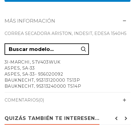
MÁS INFORMACIÓN
CORREA SECADORA ARISTON, INDESIT, EDESA 1540H5
3I-MARCHI, STV403WUK
ASPES, SA-33
ASPES, SA-33- 936020092
BAUKNECHT, 95313120000 TS13P
BAUKNECHT, 95313240000 TS14P
BAUKNECHT, 95313250000 V3D00P
BAUKNECHT, 95425690000 V3D01P
COMENTARIOS(0)
BAUKNECHT, 95425694400 V3D01P
BAUKNECHT, 95860450100 V4D01PUK
BAUKNECHT, 95860459700 V4D01PUK
QUIZÁS TAMBIÉN TE INTERESEN...
BAUKNECHT, AQ323580000 TU7
BAUKNECHT, AQ323970000 TS12P
BAUKNECHT, AQ332750000 TS12W